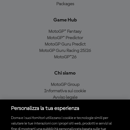
Packages
Game Hub
MotoGP™ Fantasy
MotoGP™ Predictor
MotoGP Guru Predict
MotoGP Guru Racing 25/26
MotoGP™26
Chi siamo
MotoGP Group
Informativa sui cookie
Avviso legale
Informativa sulla privacy
Personalizza la tua esperienza
Condizioni di acquisto
Dorna e i suoi fornitori utilizzano i cookie e tecnologie simili per
valutare le tue interazioni con i propri siti web, prodotti e servizi al
fine di mostrarti una pubblicità personalizzata basata sulle tue