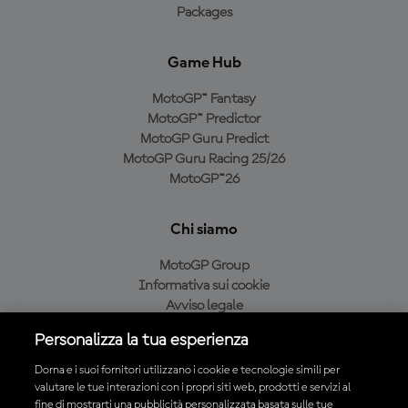
Packages
Game Hub
MotoGP™ Fantasy
MotoGP™ Predictor
MotoGP Guru Predict
MotoGP Guru Racing 25/26
MotoGP™26
Chi siamo
MotoGP Group
Informativa sui cookie
Avviso legale
Informativa sulla privacy
Personalizza la tua esperienza
Condizioni di acquisto
Dorna e i suoi fornitori utilizzano i cookie e tecnologie simili per
valutare le tue interazioni con i propri siti web, prodotti e servizi al
fine di mostrarti una pubblicità personalizzata basata sulle tue