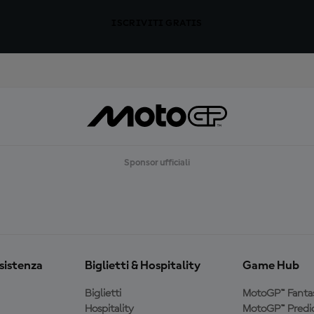
ISCRIVITI GRATIS
Sponsor ufficiali
ssistenza
Biglietti & Hospitality
Game Hub
Biglietti
MotoGP™ Fanta
Hospitality
MotoGP™ Predic