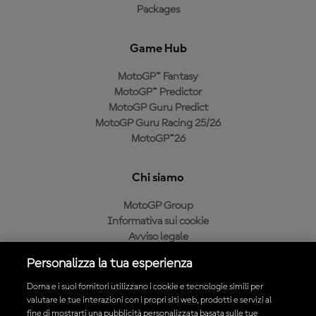
Packages
Game Hub
MotoGP™ Fantasy
MotoGP™ Predictor
MotoGP Guru Predict
MotoGP Guru Racing 25/26
MotoGP™26
Chi siamo
MotoGP Group
Informativa sui cookie
Avviso legale
Informativa sulla privacy
Personalizza la tua esperienza
Condizioni di acquisto
Dorna e i suoi fornitori utilizzano i cookie e tecnologie simili per
valutare le tue interazioni con i propri siti web, prodotti e servizi al
fine di mostrarti una pubblicità personalizzata basata sulle tue