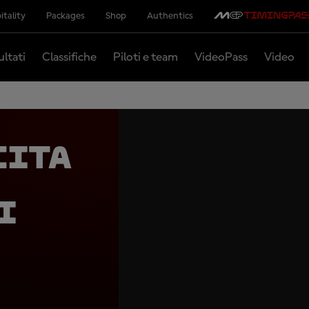
itality
Packages
Shop
Authentics
ultati
Classifiche
Piloti e team
VideoPass
Video
cita
i