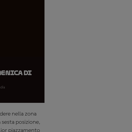
menica di
ndia
dere nella zona
a sesta posizione,
glior piazzamento