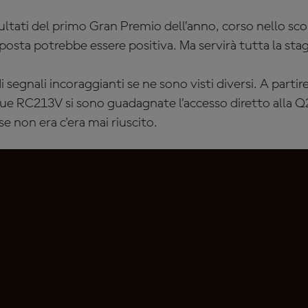
ultati del primo Gran Premio dell’anno, corso nello sc
isposta potrebbe essere positiva. Ma servirà tutta la sta
 segnali incoraggianti se ne sono visti diversi. A partir
e RC213V si sono guadagnate l’accesso diretto alla Q2:
 non era c'era mai riuscito.