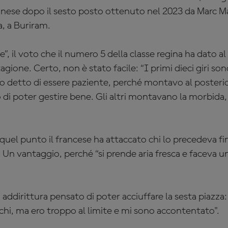
ponese dopo il sesto posto ottenuto nel 2023 da Marc M
a, a Buriram.
e”, il voto che il numero 5 della classe regina ha dato a
agione. Certo, non è stato facile: “I primi dieci giri sono
sono detto di essere paziente, perché montavo al posteri
di poter gestire bene. Gli altri montavano la morbida
 quel punto il francese ha attaccato chi lo precedeva fi
é. Un vantaggio, perché
“si prende aria fresca e faceva u
a addirittura pensato di poter acciuffare la sesta piazza
hi, ma ero troppo al limite e mi sono accontentato".