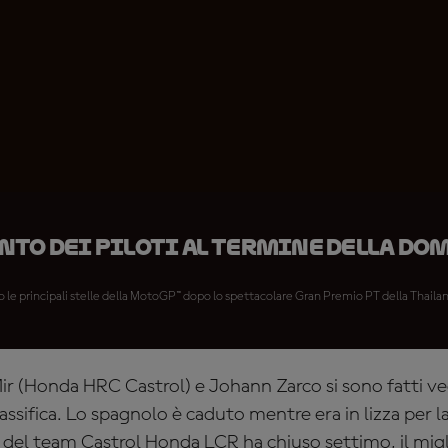
to dei piloti al termine della do
 le principali stelle della MotoGP™ dopo lo spettacolare Gran Premio PT della Thaila
ir (Honda HRC Castrol) e Johann Zarco si sono fatti ve
assifica. Lo spagnolo è caduto mentre era in lizza per l
e del team Castrol Honda LCR ha chiuso settimo, il mi