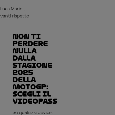
Luca Marini,
vanti rispetto
Non ti
perdere
nulla
dalla
stagione
2025
della
MotoGP:
scegli il
VideoPass
Su qualsiasi device,