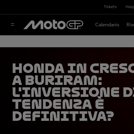
Tickets
Hosp
Calendario
Ris
Honda in cres
a Buriram:
l'inversione d
tendenza è
definitiva?