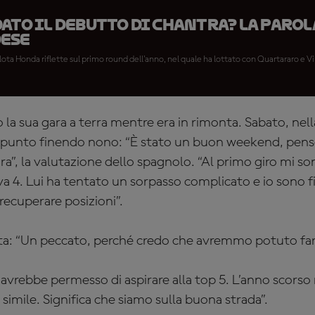
ato il debutto di Chantra? La parol
ese
lota Honda riflette sul primo round dell'anno, nel quale ha lottato con Quartararo e V
o la sua gara a terra mentre era in rimonta. Sabato, nell
 punto finendo nono: “È stato un buon weekend, pen
ra”, la valutazione dello spagnolo. “Al primo giro mi s
va 4. Lui ha tentato un sorpasso complicato e io sono fi
ecuperare posizioni”.
lata: “Un peccato, perché credo che avremmo potuto far
i avrebbe permesso di aspirare alla top 5. L’anno scors
di simile. Significa che siamo sulla buona strada”.