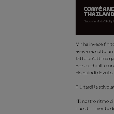
Com'è and
thailand
Nuovo in MotoGP, il pi
Mir ha invece finit
aveva raccolto un
fatto un'ottima ga
Bezzecchi alla cur
Ho quindi dovuto r
Più tardi la scivo
“Il nostro ritmo c
riusciti in niente 