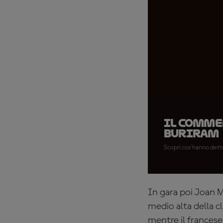
Il commen
Buriram
Scopri cos'hanno detto
In gara poi Joan M
medio alta della cl
mentre il frances