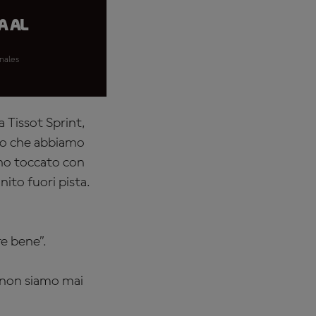
a al
inales
a Tissot Sprint,
so che abbiamo
ono toccato con
nito fuori pista.
e bene”.
o non siamo mai