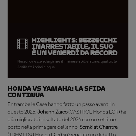
HIGHLIGHTS: Bezzecchi
inarrestabile, il suo
è un venerdì da record
Nessuno riesce ad arginare il riminese a Silverstone: quattro le
Aprilia fra i primi cinque
HONDA VS YAMAHA: la sfida
continua
Entrambe le Case hanno fatto un passo avanti in
questo 2025.
Johann Zarco
(CASTROL Honda LCR) ha
già migliorato il risultato del 2024 con un settimo
posto nella prima gara dell'anno.
Somkiat Chantra
(IDEMITSU Honda LCR) si è regalato un debutto