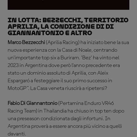
IN LOTTA: Bezzecchi, territorio
Aprilia, la condizione di Di
Giannantonio e altro
Marco Bezzecchi
(Aprilia Racing) ha iniziato bene la sua
nuova esperienza con la Casa di Noale, centrando
un'importante top six a Buriram. 'Bez' ha vinto nel
2023 in Argentina dove però l'anno precedente era
stato un dominio assoluto di Aprilia, con Aleix
Espargaró a festeggiare il suo primo successo in
MotoGP™. La Casa veneta riuscirà a ripetersi?
Fabio Di Giannantonio
(Pertamina Enduro VR46
Racing Team) in Thailandia ha chiuso in top ten dopo
una preseason condizionata dagli infortuni. In
Argentina proverà a essere ancora più vicino a quelli
davanti.