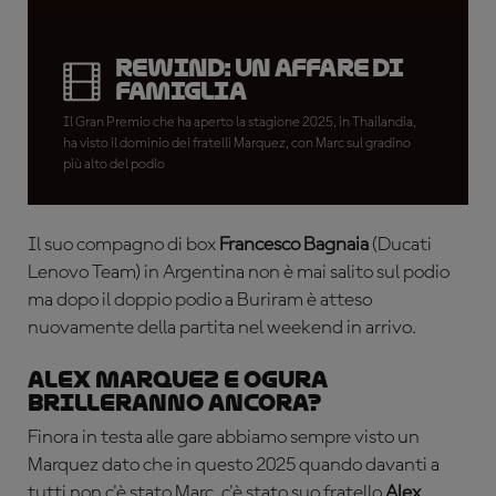
REWIND: un affare di
famiglia
Il Gran Premio che ha aperto la stagione 2025, in Thailandia,
ha visto il dominio dei fratelli Marquez, con Marc sul gradino
più alto del podio
Il suo compagno di box
Francesco Bagnaia
(Ducati
Lenovo Team) in Argentina non è mai salito sul podio
ma dopo il doppio podio a Buriram è atteso
nuovamente della partita nel weekend in arrivo.
Alex Marquez e Ogura
brilleranno ancora?
Finora in testa alle gare abbiamo sempre visto un
Marquez dato che in questo 2025 quando davanti a
tutti non c'è stato Marc, c'è stato suo fratello
Alex