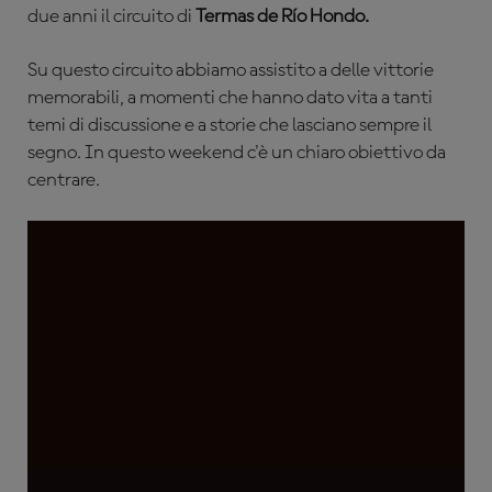
due anni il circuito di
Termas de Río Hondo.
Su questo circuito abbiamo assistito a delle vittorie
memorabili, a momenti che hanno dato vita a tanti
temi di discussione e a storie che lasciano sempre il
segno. In questo weekend c'è un chiaro obiettivo da
centrare.