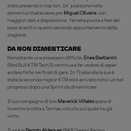
stato presente in top ten. 14^ posizione nella
domenica thailandese per
Miguel Oliveira
: con
maggiori dati a disposizione, Yamaha punta a fare dei
passi avanti in questo secondo appuntamento della
stagione.
DA NON DIMENTICARE
Nonostante una preseason difficile,
Enea Bastianini
(Red Bull KTM Tech3) continua a far vedere di saper
andare forte nei finali di gara. In Thailandia la sua è
stata la seconda miglior KTM ed è arrivato nono: un bel
progresso dopo una Sprint da dimenticare.
Il suo compagno di box
Maverick Viñales
spera di
invertire la rotta a Termas, circuito sul quale ha già
vinto.
Il rookie
Fermín Aldeguer
(BK8 Gresini Racing