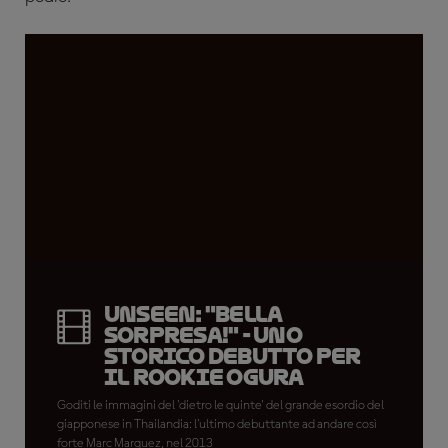
UNSEEN: "Bella
sorpresa!" - uno
storico debutto per
il rookie Ogura
Goditi le immagini del 'dietro le quinte' del grande esordio del
giapponese in Thailandia: l'ultimo debuttante ad andare così
forte Marc Marquez, nel 2013