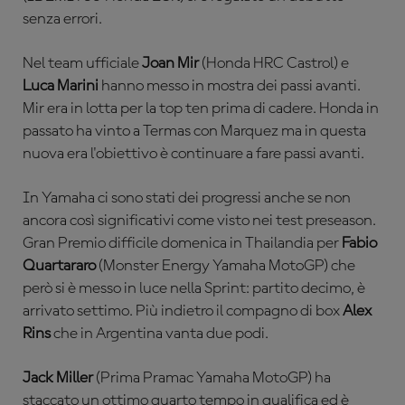
senza errori.
Nel team ufficiale
Joan Mir
(Honda HRC Castrol) e
Luca Marini
hanno messo in mostra dei passi avanti.
Mir era in lotta per la top ten prima di cadere. Honda in
passato ha vinto a Termas con Marquez ma in questa
nuova era l'obiettivo è continuare a fare passi avanti.
In Yamaha ci sono stati dei progressi anche se non
ancora così significativi come visto nei test preseason.
Gran Premio difficile domenica in Thailandia per
Fabio
Quartararo
(Monster Energy Yamaha MotoGP) che
però si è messo in luce nella Sprint: partito decimo, è
arrivato settimo. Più indietro il compagno di box
Alex
Rins
che in Argentina vanta due podi.
Jack Miller
(Prima Pramac Yamaha MotoGP) ha
staccato un ottimo quarto tempo in qualifica ed è