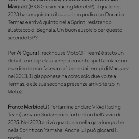
Marquez
(BK8 Gresini Racing MotoGP), il quale nel
2023 ha conquistato il suo primo podio con Ducati a
Termas e arrivò quinto nella Sprint, resistendo
all'attacco di Bagnaia. Un buon auspicio per questo
secondo GP?
Per
Ai Ogura
(Trackhouse MotoGP Team) è stato un
debutto in top class semplicemente spettacolare: un
esordiente non faceva così bene dai tempi di Marquez
nel 2013. Il giapponese ha corso solo due volte a
Termas, e alla sua seconda presenza arrivò terzo in
Moto2™.
Franco Morbidelli
(Pertamina Enduro VR46 Racing
Team) arriva in Sudamerica forte di un bell'avvio di
2025. Nel 2023 arrivò quarto sia nella gara lunga che
nella Sprint con Yamaha. Anche lui può giocarsi il
podio.