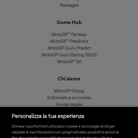
Packages
Game Hub
MotoGP™ Fantasy
MotoGP™ Predictor
MotoGP Guru Predict
MotoGP Guru Racing 25/26
MotoGP™26
Chi siamo
MotoGP Group
Informativa sui cookie
Avviso legale
Informativa sulla privacy
Personalizza la tua esperienza
Condizioni di acquisto
Dorna e i suoi fornitori utilizzano i cookie e tecnologie simili per
valutare le tue interazioni con i propri siti web, prodotti e servizi al