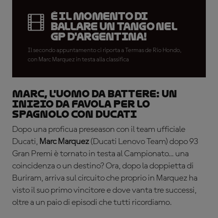
È il momento di
ballare un tango nel
GP d'Argentina!
Il secondo appuntamento ci riporta a Termas de Río Hondo,
con Marc Marquez in testa alla classifica
MARC, L'UOMO DA BATTERE: un
inizio da favola per lo
spagnolo con Ducati
Dopo una proficua preseason con il team ufficiale
Ducati,
Marc Marquez
(Ducati Lenovo Team) dopo 93
Gran Premi è tornato in testa al Campionato… una
coincidenza o un destino? Ora, dopo la doppietta di
Buriram, arriva sul circuito che proprio in Marquez ha
visto il suo primo vincitore e dove vanta tre successi,
oltre a un paio di episodi che tutti ricordiamo.