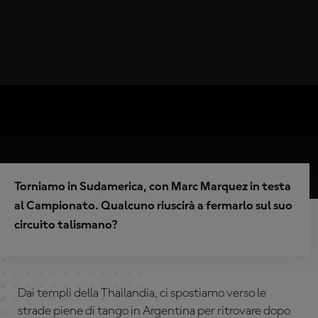
Torniamo in Sudamerica, con Marc Marquez in testa
al Campionato. Qualcuno riuscirà a fermarlo sul suo
circuito talismano?
Dai templi della Thailandia, ci spostiamo verso le
strade piene di tango in Argentina per ritrovare dopo