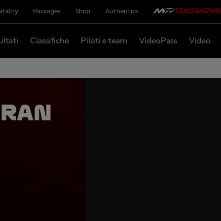
itality
Packages
Shop
Authentics
ultati
Classifiche
Piloti e team
VideoPass
Video
Gran