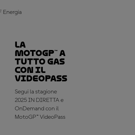
F Energia
La
MotoGP™ a
tutto gas
con il
VideoPass
Segui la stagione
2025 IN DIRETTA e
OnDemand con il
MotoGP™ VideoPass
ABBONATI