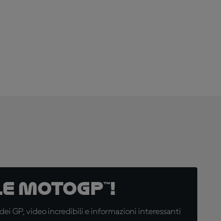
ADESSO!
e MotoGP™!
i GP, video incredibili e informazioni interessanti