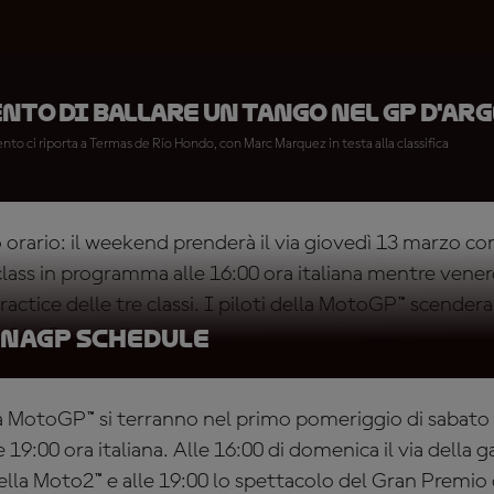
nto di ballare un tango nel GP d'Ar
o ci riporta a Termas de Río Hondo, con Marc Marquez in testa alla classifica
 orario: il weekend prenderà il via giovedì 13 marzo co
lass in programma alle 16:00 ora italiana mentre venerd
ractice delle tre classi. I piloti della MotoGP™ scendera
 14:45 ora italiana.
naGP Schedule
la MotoGP™ si terranno nel primo pomeriggio di sabato 
e 19:00 ora italiana. Alle 16:00 di domenica il via della 
della Moto2™ e alle 19:00 lo spettacolo del Gran Premio 