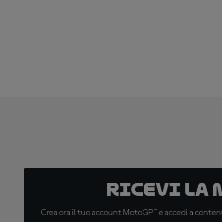
Ricevi la
Crea ora il tuo account MotoGP™ e accedi a contenu