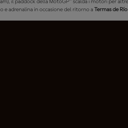
m), il paddock della MotoGP™ scalda i motori per altre
lo e adrenalina in occasione del ritorno a
Termas de Rí