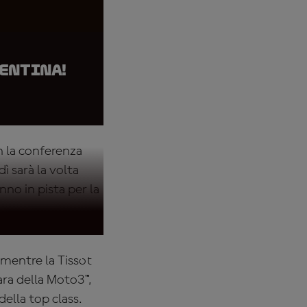
gentina!
n la conferenza
ì sarà la volta
nno in pista per la
mentre la Tissot
gara della Moto3™,
della top class.