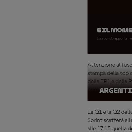
È il mome
Il secondo appuntament
Attenzione al fuso
stampa della top c
della FP1 e della P
prima sessione alle
Argenti
La Q1 e la Q2 del
Sprint scatterà all
alle 17:15 quella 