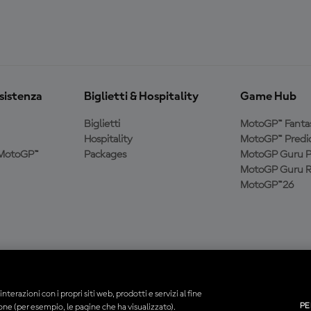
ssistenza
Biglietti & Hospitality
Game Hub
Biglietti
MotoGP™ Fanta
Hospitality
MotoGP™ Predic
a MotoGP™
Packages
MotoGP Guru P
MotoGP Guru R
MotoGP™26
interazioni con i propri siti web, prodotti e servizi al fine
PE
ione (per esempio, le pagine che ha visualizzato).