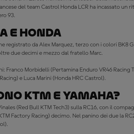
 francese del team Castrol Honda LCR ha incassato un ri
ero 93.
a e Honda
ne registrato da Alex Marquez, terzo con i colori BK8 G
ltre due decimi e mezzo dal fratello Marc.
iani: Franco Morbidelli (Pertamina Enduro VR46 Racing 
 Racing) e Luca Marini (Honda HRC Castrol).
ono KTM e Yamaha?
inales (Red Bull KTM Tech3) sulla RC16, con il compa
 KTM Factory Racing) decimo. Nel panino dei due la RC
ol).