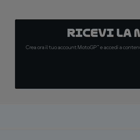
Ricevi la
Crea ora il tuo account MotoGP™ e accedi a contenu