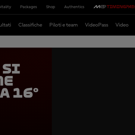
itality
Packages
Shop
Authentics
ultati
Classifiche
Piloti e team
VideoPass
Video
 si
me
a 16°