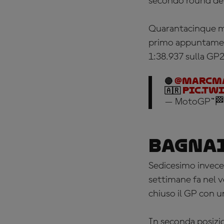
secondo round de
Quarantacinque min
primo appuntamento
1:38.937 sulla GP
🔴
@marcm
🇦🇷
pic.tw
— MotoGP™🏁
Bagnai
Sedicesimo invece
settimane fa nel v
chiuso il GP con u
In seconda posizio