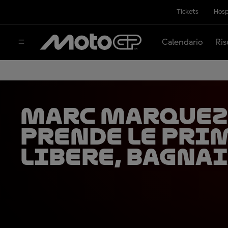
Tickets
Hosp
Calendario
Ris
Marc Marquez
prende le pri
libere, Bagnai