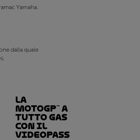
 Pramac Yamaha.
ione dalla quale
i.
La
MotoGP™ a
tutto gas
con il
VideoPass