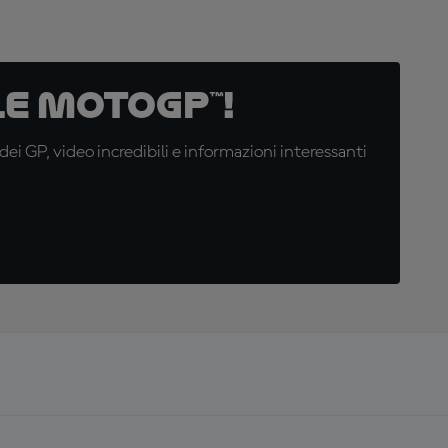
e MotoGP™!
i GP, video incredibili e informazioni interessanti