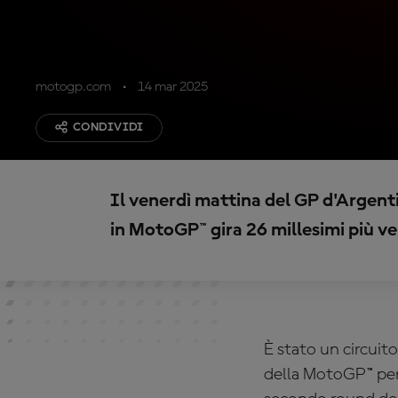
motogp.com
14 mar 2025
CONDIVIDI
Il venerdì mattina del GP d'Argenti
in MotoGP™ gira 26 millesimi più vel
È stato un circuit
della MotoGP™ per