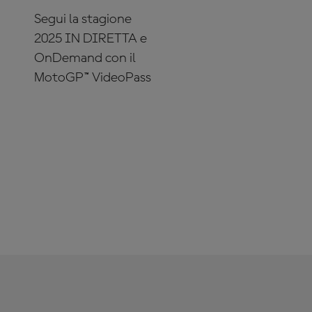
Segui la stagione
2025 IN DIRETTA e
OnDemand con il
MotoGP™ VideoPass
ABBONATI
ADESSO!