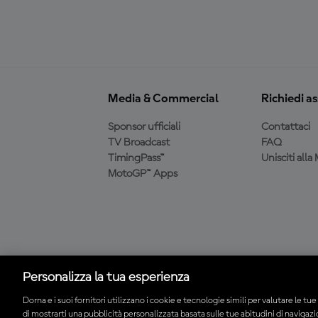
Media & Commercial
Richiedi a
Sponsor ufficiali
Contattaci
TV Broadcast
FAQ
TimingPass™
Unisciti all
MotoGP™ Apps
Scarica l'app ufficiale
MotoGP™
Personalizza la tua esperienza
Dorna e i suoi fornitori utilizzano i cookie e tecnologie simili per valutare le tue 
di mostrarti una pubblicità personalizzata basata sulle tue abitudini di navigaz