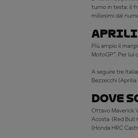
turno in testa: il
millesimi dal num
Aprili
Più ampio il margi
MotoGP™. Per lui o
A seguire tre ital
Bezzecchi (Aprilia
Dove s
Ottavo Maverick V
Acosta
(Red Bull
(Honda HRC Castr