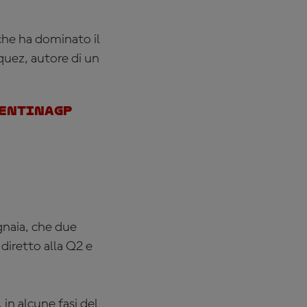
 che ha dominato il
quez, autore di un
entinaGP
gnaia, che due
diretto alla Q2 e
in alcune fasi del