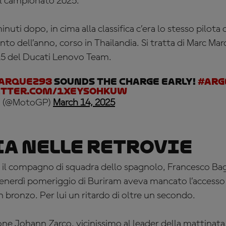
l campionato 2025.
uti dopo, in cima alla classifica c’era lo stesso pilota
 dell’anno, corso in Thailandia. Si tratta di Marc Mar
25 del Ducati Lenovo Team.
arquez93
sounds the charge early!
#Arg
itter.com/1XEYsOHKuW
 (@MotoGP)
March 14, 2025
a nelle retrovie
 il compagno di squadra dello spagnolo, Francesco Ba
enerdì pomeriggio di Buriram aveva mancato l’accesso 
n bronzo. Per lui un ritardo di oltre un secondo.
ne Johann Zarco, vicinissimo al leader della mattinata, 