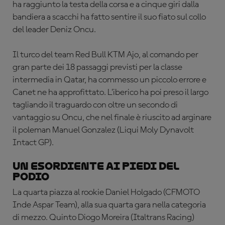
ha raggiunto la testa della corsa e a cinque giri dalla
bandiera a scacchi ha fatto sentire il suo fiato sul collo
del leader Deniz Oncu.
Il turco del team Red Bull KTM Ajo, al comando per
gran parte dei 18 passaggi previsti per la classe
intermedia in Qatar, ha commesso un piccolo errore e
Canet ne ha approfittato. L’iberico ha poi preso il largo
tagliando il traguardo con oltre un secondo di
vantaggio su Oncu, che nel finale è riuscito ad arginare
il poleman Manuel Gonzalez (Liqui Moly Dynavolt
Intact GP).
Un esordiente ai piedi del
podio
La quarta piazza al rookie Daniel Holgado (CFMOTO
Inde Aspar Team), alla sua quarta gara nella categoria
di mezzo. Quinto Diogo Moreira (Italtrans Racing)