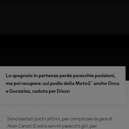
Lo spagnolo in partenza perde parecchie posizioni,
ma poi recupera: sul podio della Moto2™ anche Oncu
e Gonzalez, caduta per Dixon
Sono bastati pochi attimi, per complicare la gara di
Aron Canet. E sono serviti parecchi giri, per