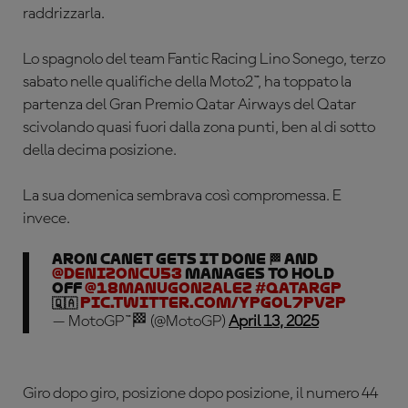
raddrizzarla.
Lo spagnolo del team Fantic Racing Lino Sonego, terzo
sabato nelle qualifiche della Moto2™, ha toppato la
partenza del Gran Premio Qatar Airways del Qatar
scivolando quasi fuori dalla zona punti, ben al di sotto
della decima posizione.
La sua domenica sembrava così compromessa. E
invece.
ARON CANET GETS IT DONE 🏁 And
@Denizoncu53
manages to hold
off
@18ManuGonzalez
#QatarGP
🇶🇦
pic.twitter.com/ypgOl7pVzP
— MotoGP™🏁 (@MotoGP)
April 13, 2025
Giro dopo giro, posizione dopo posizione, il numero 44