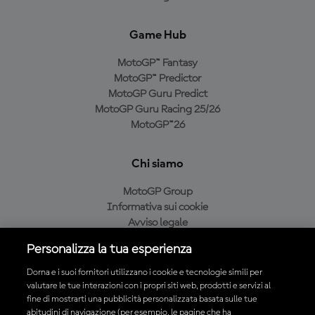
Game Hub
MotoGP™ Fantasy
MotoGP™ Predictor
MotoGP Guru Predict
MotoGP Guru Racing 25/26
MotoGP™26
Chi siamo
MotoGP Group
Informativa sui cookie
Avviso legale
Informativa sulla privacy
Personalizza la tua esperienza
Condizioni di acquisto
Dorna e i suoi fornitori utilizzano i cookie e tecnologie simili per
valutare le tue interazioni con i propri siti web, prodotti e servizi al
fine di mostrarti una pubblicità personalizzata basata sulle tue
Scarica l'app ufficiale MotoGP™
abitudini di navigazione (per esempio, le pagine che ha