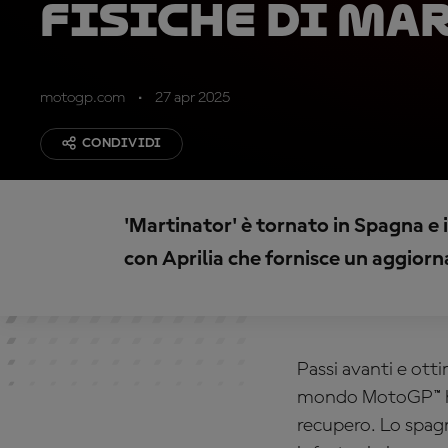
fisiche di Ma
motogp.com
27 apr 2025
CONDIVIDI
'Martinator' è tornato in Spagna e
con Aprilia che fornisce un aggio
Passi avanti e ot
mondo MotoGP™ ha 
recupero. Lo spag