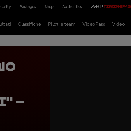
itality
Packages
Shop
Authentics
ultati
Classifiche
Piloti e team
VideoPass
Video
no
" –