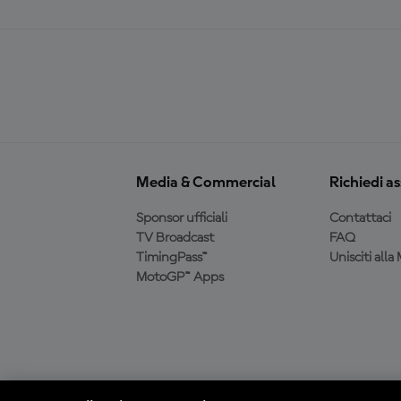
Media & Commercial
Richiedi a
Sponsor ufficiali
Contattaci
TV Broadcast
FAQ
TimingPass™
Unisciti all
MotoGP™ Apps
Scarica l'app ufficiale