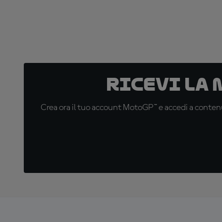
Ricevi la
Crea ora il tuo account MotoGP™ e accedi a contenu