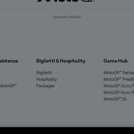
Sponsor ufficiali
ssistenza
Biglietti & Hospitality
Game Hub
Biglietti
MotoGP™ Fanta
Hospitality
MotoGP™ Predic
a MotoGP™
Packages
MotoGP Guru P
MotoGP Guru R
MotoGP™26