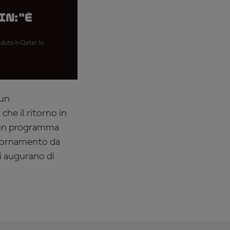
n: "È
duta in Qatar: lo
 un
he il ritorno in
a un programma
ggiornamento da
si augurano di