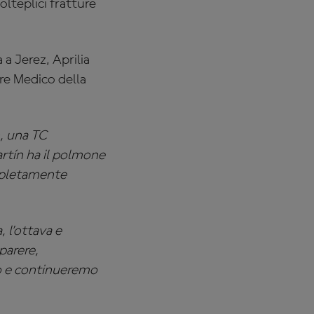
lteplici fratture
a Jerez, Aprilia
re Medico della
, una TC
artín ha il polmone
mpletamente
 l’ottava e
parere,
io e continueremo