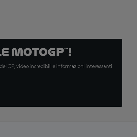
e MotoGP™!
i GP, video incredibili e informazioni interessanti