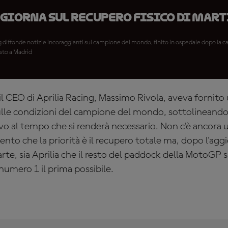
giorna sul recupero fisico di Marti
ng diffonde notizie incoraggianti sul campione del mondo, finito in ospedale dopo la ca
sto a Madrid
il CEO di Aprilia Racing, Massimo Rivola, aveva fornito
le condizioni del campione del mondo, sottolineando c
sivo al tempo che si renderà necessario. Non c'è ancor
nto che la priorità è il recupero totale ma, dopo l'a
rte, sia Aprilia che il resto del paddock della MotoGP 
l numero 1 il prima possibile.