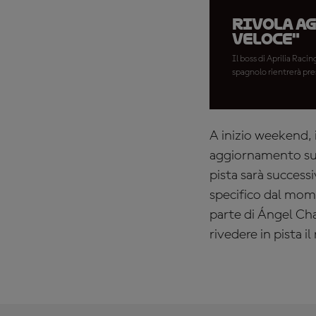
Rivola ag
veloce"
Il boss di Aprilia Raci
spagnolo rientrerà pre
A inizio weekend, 
aggiornamento sul
pista sarà succes
specifico dal mome
parte di Ángel Cha
rivedere in pista i