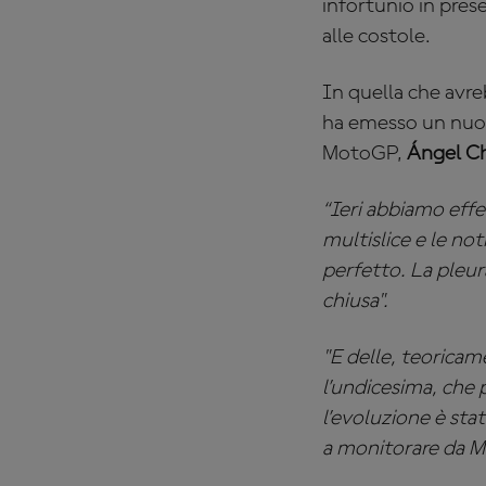
infortunio in pres
alle costole.
In quella che avre
ha emesso un nuov
MotoGP,
Ángel Ch
“Ieri abbiamo eff
multislice e le no
perfetto. La pleu
chiusa".
"E delle, teoricam
l’undicesima, che 
l’evoluzione è st
a monitorare da Ma