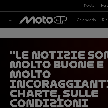
Tickets
Hosp
Calendario
Ris
"Le notizie so
molto buone e
molto
incoraggianti
Charte, sulle
condizioni