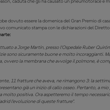
eason, caduta che gli ha causato un pneumotorace e mo
bbe dovuto essere la domenica del Gran Premio di casa 
o comunicato stampa con le dichiarazioni del Diretto
arte:
ettuato a Jorge Martín, presso l’Ospedale Ruber Quirón
tizie sono sicuramente buone e molto incoraggianti. M
ra, ovvero la membrana che avvolge il polmone, è co
ente, 11 fratture che aveva, ne rimangono 3: la settima,
presentano già un inizio di callo osseo. Pertanto, a mio 
ata molto positiva. Ora aspetteremo il tempo necessar
drid l’evoluzione di queste fratture”.