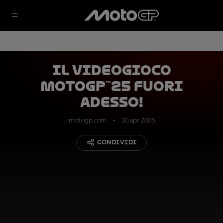
Il videogioco
MotoGP™25 fuori
adesso!
motogp.com
30 apr 2025
CONDIVIDI