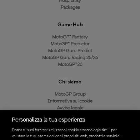
Hospitality
Packages
Game Hub
MotoGP™ Fantasy
MotoGP™ Predictor
MotoGP Guru Predict
MotoGP Guru Racing 25/26
MotoGP™26
Chi siamo
MotoGP Group
Informativa sui cookie
Avviso legale
Informativa sulla privacy
Personalizza la tua esperienza
Condizioni di acquisto
Dorna e i suoi fornitori utilizzano i cookie e tecnologie simili per
valutare le tue interazioni con i propri siti web, prodotti e servizi al