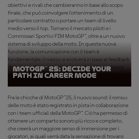
obiettivi e rivali che cambieranno in base allo scopo
finale, che può coinvolgere l'ottenimento di un
particolare contratto o portare un team di livello
medio verso il top. Tornano il mercato piloti e i
Commissari Sportivi FIM MotoGP™, oltre a un nuovo
sistema di sviluppo della moto. In questa nuova
funzione, la comunicazione con il team è
fondamentale: il mezzo si evolverà in base al feedback
dei giocatori, avvicinando ancora di più l'esperienza
MotoGP™ 25: Decide your
path in career mode
virtuale alla realtà.
Fra le chicche di MotoGP™25, il nuovo sound: il rombo
delle moto è stato registrato in pista in collaborazione
con i team ufficiali della MotoGP™. Ciò ha permesso di
ottenere un comparto sonoro più ricco e completo,
che creerà un maggiore senso di immersione per i
giocatori, ai quali verrà data la sensazione di trovarsi