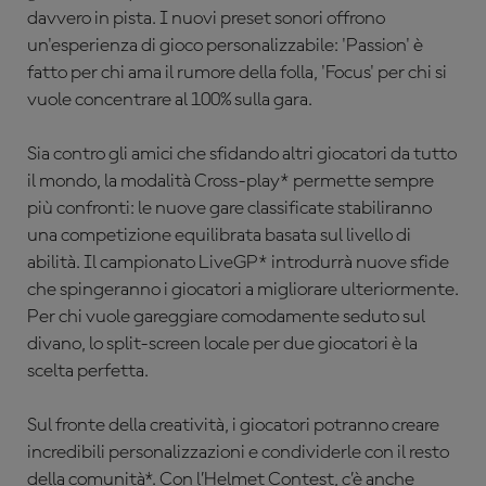
davvero in pista. I nuovi preset sonori offrono
un'esperienza di gioco personalizzabile: 'Passion' è
fatto per chi ama il rumore della folla, 'Focus' per chi si
vuole concentrare al 100% sulla gara.
Sia contro gli amici che sfidando altri giocatori da tutto
il mondo, la modalità Cross-play* permette sempre
più confronti: le nuove gare classificate stabiliranno
una competizione equilibrata basata sul livello di
abilità. Il campionato LiveGP* introdurrà nuove sfide
che spingeranno i giocatori a migliorare ulteriormente.
Per chi vuole gareggiare comodamente seduto sul
divano, lo split-screen locale per due giocatori è la
scelta perfetta.
Sul fronte della creatività, i giocatori potranno creare
incredibili personalizzazioni e condividerle con il resto
della comunità*. Con l’Helmet Contest, c’è anche