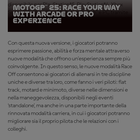
disponibile per PlayStation®5, PlayStation®4, Xbox
MotoGP™ 25: Race your way
Series X|S, Xbox One, Nintendo Switch™ e PC tramite
with Arcade or Pro
Experience
Steam ed Epic Games Store.
Con questa nuova versione, i giocatori potranno
esprimere passione, abilità e forza mentale attraverso
nuove modalità che offrono un'esperienza sempre più
coinvolgente. In questo senso, le nuove modalità Race
Off consentono ai giocatori di allenarsi in tre discipline
uniche e diverse tra loro, come fanno i veri piloti: flat
track, motard e minimoto, diverse nelle dimensioni e
nella maneggevolezza, disponibili negli eventi
‘standalone’, ma anche in una parte importante della
rinnovata modalità carriera, in cui i giocatori potranno
migliorare sia il proprio pilota che le relazioni con i
colleghi.