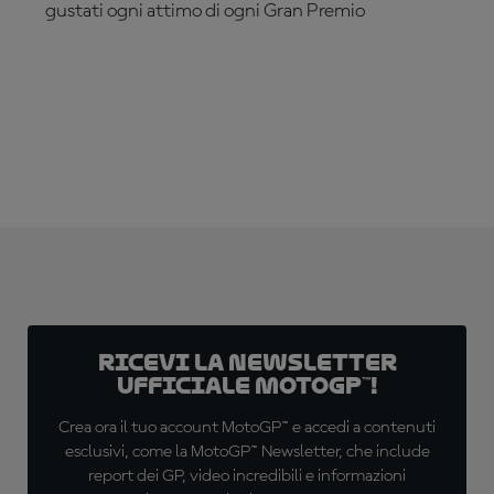
gustati ogni attimo di ogni Gran Premio
ABBONATI ADESSO!
Ricevi la newsletter
ufficiale MotoGP™!
Crea ora il tuo account MotoGP™ e accedi a contenuti
esclusivi, come la MotoGP™ Newsletter, che include
report dei GP, video incredibili e informazioni