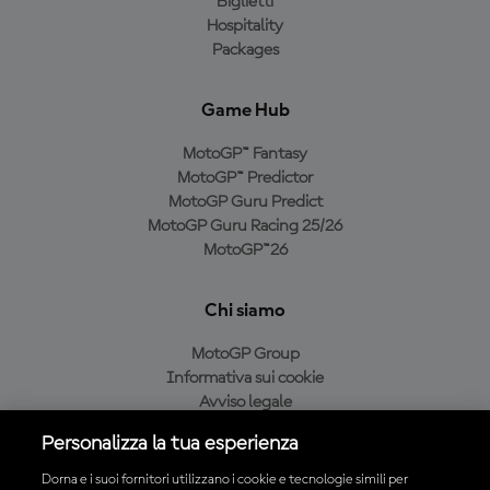
Biglietti
Hospitality
Packages
Game Hub
MotoGP™ Fantasy
MotoGP™ Predictor
MotoGP Guru Predict
MotoGP Guru Racing 25/26
MotoGP™26
Chi siamo
MotoGP Group
Informativa sui cookie
Avviso legale
Informativa sulla privacy
Personalizza la tua esperienza
Condizioni di acquisto
Dorna e i suoi fornitori utilizzano i cookie e tecnologie simili per