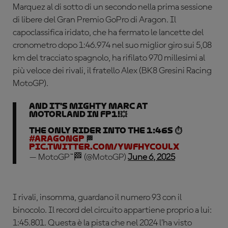
Marquez al di sotto di un secondo nella prima sessione
di libere del Gran Premio GoPro di Aragon. Il
capoclassifica iridato, che ha fermato le lancette del
cronometro dopo 1:46.974 nel suo miglior giro sui 5,08
km del tracciato spagnolo, ha rifilato 970 millesimi al
più veloce dei rivali, il fratello Alex (BK8 Gresini Racing
MotoGP).
And it's mighty Marc at
MotorLand in FP1!💥
The only rider into the 1:46s ⏱️
#AragonGP
🏁
pic.twitter.com/yWfhYcOuLX
— MotoGP™🏁 (@MotoGP)
June 6, 2025
I rivali, insomma, guardano il numero 93 con il
binocolo. Il record del circuito appartiene proprio a lui:
1:45.801. Questa è la pista che nel 2024 l’ha visto