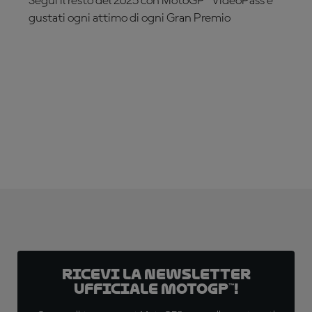
Segui il resto del 2025 con MotoGP™ VideoPass e
gustati ogni attimo di ogni Gran Premio
ABBONATI ADESSO!
Ricevi la newsletter
ufficiale MotoGP™!