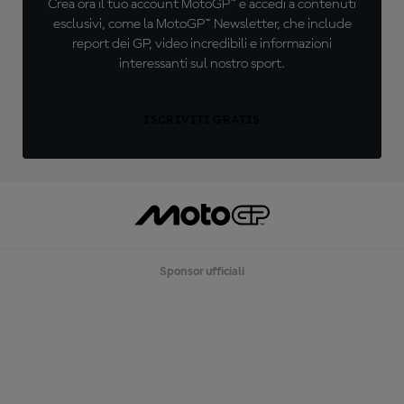
Crea ora il tuo account MotoGP™ e accedi a contenuti
esclusivi, come la MotoGP™ Newsletter, che include
report dei GP, video incredibili e informazioni
interessanti sul nostro sport.
ISCRIVITI GRATIS
Sponsor ufficiali