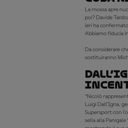
La mossa apre nuo
poi? Davide Tardo
ieri ha confermato 
Abbiamo fiducia in
Da considerare che 
sostituiranno Miche
Dall’Ig
incent
“Nicolò rappresen
Luigi Dall’Igna, g
Supersport con l’o
sella alla Panigal