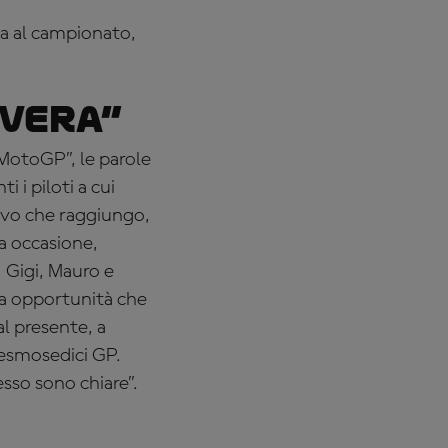
ta al campionato,
vvera”
 MotoGP”, le parole
 i piloti a cui
tivo che raggiungo,
a occasione,
 Gigi, Mauro e
a opportunità che
al presente, a
Desmosedici GP.
sso sono chiare”.