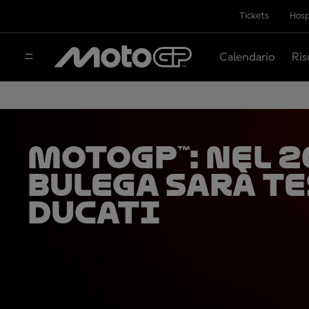
Tickets
Hosp
Calendario
Ris
MotoGP™: nel 
Bulega sarà t
Ducati