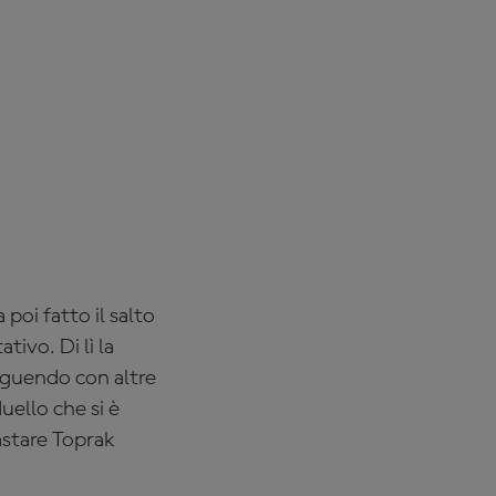
poi fatto il salto
tivo. Di lì la
eguendo con altre
uello che si è
rastare Toprak