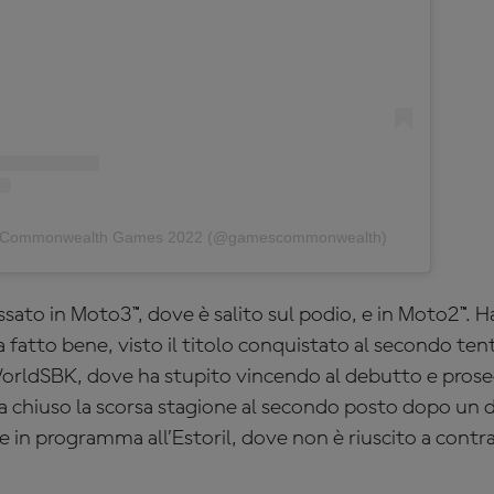
by Commonwealth Games 2022 (@gamescommonwealth)
ssato in Moto3™, dove è salito sul podio, e in Moto2™. Ha 
fatto bene, visto il titolo conquistato al secondo tenta
rldSBK, dove ha stupito vincendo al debutto e pros
a chiuso la scorsa stagione al secondo posto dopo un d
ale in programma all’Estoril, dove non è riuscito a cont