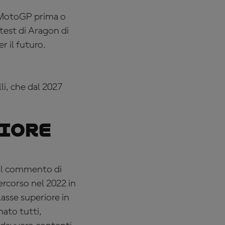
n MotoGP prima o
test di Aragon di
r il futuro.
li, che dal 2027
riore
 il commento di
rcorso nel 2022 in
lasse superiore in
nato tutti,