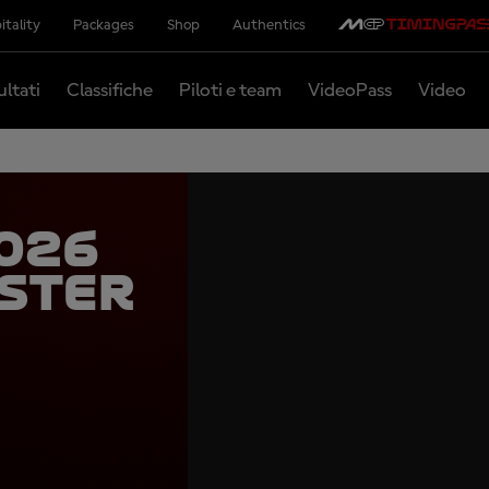
itality
Packages
Shop
Authentics
ultati
Classifiche
Piloti e team
VideoPass
Video
2026
ester