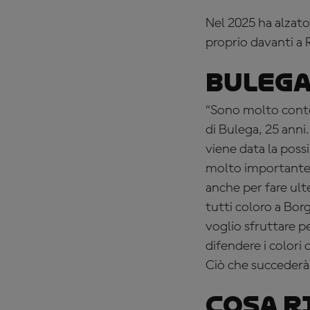
Nel 2025 ha alzato
proprio davanti a 
Bulega:
“Sono molto conten
di Bulega, 25 anni.
viene data la poss
molto importante n
anche per fare ult
tutti coloro a Bo
voglio sfruttare pe
difendere i colori
Ciò che succederà 
Cosa r