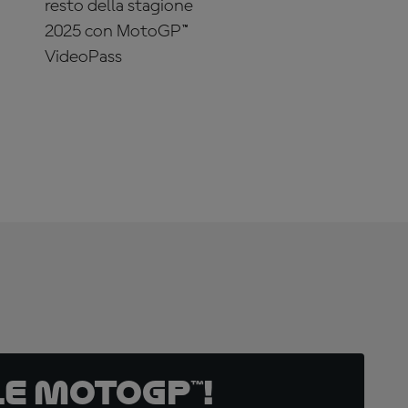
resto della stagione
2025 con MotoGP™
VideoPass
ABBONATI ADESSO!
e MotoGP™!