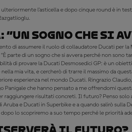
 ulteriormente l'asticella e dopo cinque round è in tes
Razgatlioglu.
 “
Un sogno che si a
to di assumere il ruolo di collaudatore Ducati per la
 “È parte di un sogno che si avvera perché non sono tanti
ibilità di provare la Ducati Desmosedici GP: è un obiet
ella mia vita, e cercherò di trarre il massimo da quest
eriore esperienza nel mondo Ducati. Ringrazio Claudio,
rgo Panigale che hanno pensato a me offrendomi quest
r raggiungere risultati concreti. Il futuro? Penso solo 
 di Aruba e Ducati in Superbike e a quando salirò sulla 
dopo lo scopriremo a suo tempo perché le priorità ade
iserverà il futuro?