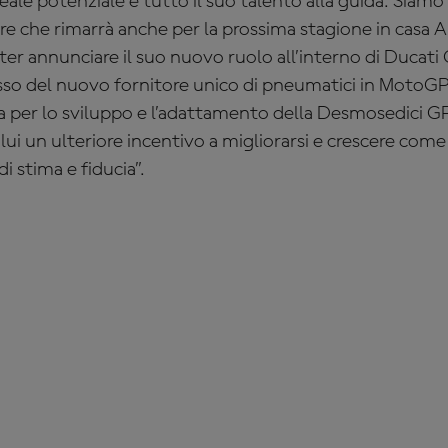
eale potenziale e tutto il suo talento alla guida. Siam
e che rimarrà anche per la prossima stagione in casa 
oter annunciare il suo nuovo ruolo all’interno di Ducati
sso del nuovo fornitore unico di pneumatici in MotoGP
a per lo sviluppo e l’adattamento della Desmosedici GP 
lui un ulteriore incentivo a migliorarsi e crescere com
i stima e fiducia”.