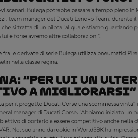
vi scenari: Bulega potrebbe passare a tempo pieno i
zzi, team manager del Ducati Lenovo Team, durante il 
che si tratta di un pilota “al quale stiamo guardando pe
 lui e forse avremo altre collaborazioni".
fra le derivate di serie Bulega utilizza pneumatici Pirel
lin nella classe regina.
na: “
Per lui un ulte
ivo a migliorarsi”
ta per il progetto Ducati Corse una scommessa vinta”,
eneral manager di Ducati Corse
.
“Abbiamo iniziato un pe
biettivo di portarlo a essere competitivo anche nella c
e V4R. Nel suo anno da rookie in WorldSBK ha impressio