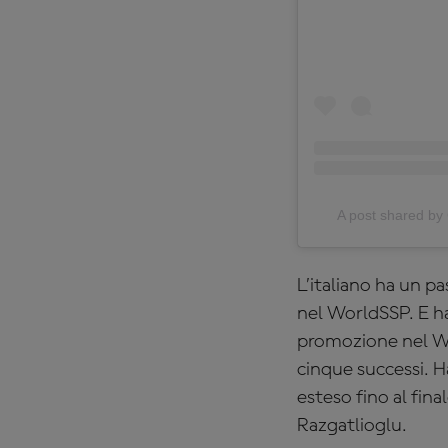
A post shared 
L’italiano ha un pa
nel WorldSSP. E ha 
promozione nel Wo
cinque successi. H
esteso fino al fin
Razgatlioglu.