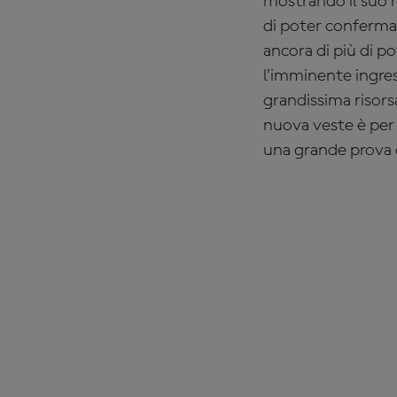
mostrando il suo r
di poter confermar
ancora di più di p
l’imminente ingre
grandissima risors
nuova veste è per 
una grande prova d