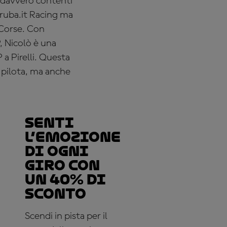
o davvero contenti
Aruba.it Racing ma
 Corse. Con
, Nicolò è una
a Pirelli. Questa
e pilota, ma anche
Senti
l’emozione
di ogni
giro con
un 40% di
sconto
Scendi in pista per il