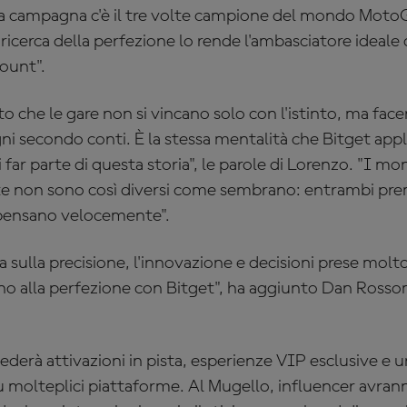
ta campagna c'è il tre volte campione del mondo Moto
e ricerca della perfezione lo rende l'ambasciatore ideale 
ount".
 che le gare non si vincano solo con l'istinto, ma face
gni secondo conti. È la stessa mentalità che Bitget appl
 far parte di questa storia", le parole di Lorenzo. "I 
ute non sono così diversi come sembrano: entrambi pr
 pensano velocemente".
 sulla precisione, l'innovazione e decisioni prese mol
sano alla perfezione con Bitget", ha aggiunto Dan Ros
erà attivazioni in pista, esperienze VIP esclusive e un
i su molteplici piattaforme. Al Mugello, influencer avra