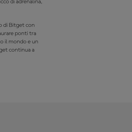
icco di adrenalina,
o di Bitget con
urare ponti tra
tto il mondo e un
tget continua a