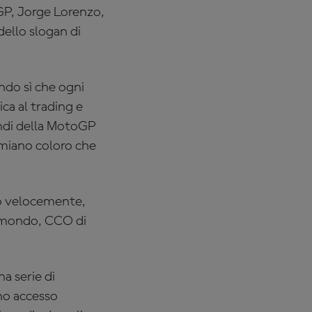
GP, Jorge Lorenzo,
dello slogan di
ndo sì che ogni
ica al trading e
mondi della MotoGP
emiano coloro che
to velocemente,
somondo, CCO di
a serie di
nno accesso