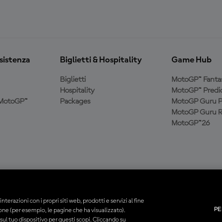
ssistenza
Biglietti & Hospitality
Game Hub
Biglietti
MotoGP™ Fanta
Hospitality
MotoGP™ Predic
a MotoGP™
Packages
MotoGP Guru P
MotoGP Guru R
MotoGP™26
interazioni con i propri siti web, prodotti e servizi al fine
PE
ione (per esempio, le pagine che ha visualizzato).
tti i marchi sono di proprietà dei rispettivi proprietari.
ul tuo dispositivo per questi scopi. Cliccando su