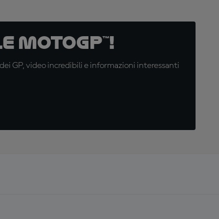
e MotoGP™!
i GP, video incredibili e informazioni interessanti