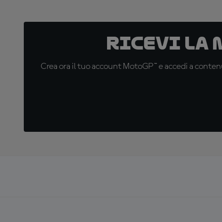
Ricevi la
Crea ora il tuo account MotoGP™ e accedi a contenu