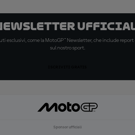
 newsletter ufficial
ti esclusivi, come la MotoGP™ Newsletter, che include report de
sul nostro sport.
ISCRIVITI GRATIS
Sponsor ufficiali