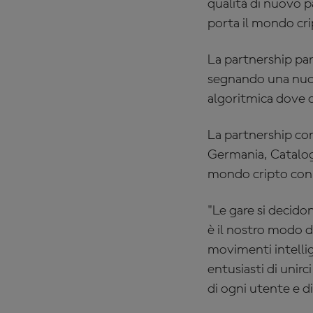
qualità di nuovo p
porta il mondo crip
La partnership par
segnando una nuova
algoritmica dove o
La partnership con
Germania, Catalog
mondo cripto con i
"Le gare si decido
è il nostro modo di
movimenti intellig
entusiasti di unirc
di ogni utente e d