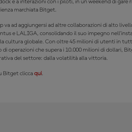
dock e a interazioni con i piloti, in un weekend di gare r
erienza marchiata Bitget.
 va ad aggiungersi ad altre collaborazioni di alto livell
entus e LALIGA, consolidando il suo impegno nell'insta
 la cultura globale. Con oltre 45 milioni di utenti in tu
 di operazioni che supera i 10.000 milioni di dollari, Bi
tiva del settore: dalla volatilità alla vittoria.
u Bitget clicca
qui
.