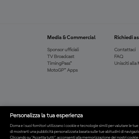
Media & Commercial
Richiedi a
Sponsor ufficiali
Contattaci
TV Broadcast
FAQ
TimingPass™
Unisciti all
MotoGP™ Apps
Scarica l'app ufficiale
MotoGP™
Personalizza la tua esperienza
Dorna e i suoi fornitori utilizzano i cookie e tecnologie simili per valutare le tue 
di mostrarti una pubblicità personalizzata basata sulle tue abitudini di navigaz
© 2026 MotoGP Sports Entertainment Group. Tutti i diritti riservati. Tu
Cliccando su "Accetta tutti", acconsenti alla memorizzazione dei nostri cookie s