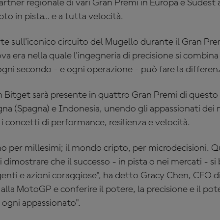
artner regionale di vari Gran Premi in Europa e Sudest a
to in pista… e a tutta velocità.
te sull'iconico circuito del Mugello durante il Gran Prem
 era nella quale l'ingegneria di precisione si combina c
gni secondo - e ogni operazione - può fare la differen
 Bitget sarà presente in quattro Gran Premi di questo 2
na (Spagna) e Indonesia, unendo gli appassionati dei 
 concetti di performance, resilienza e velocità.
no per millesimi; il mondo cripto, per microdecisioni. 
 dimostrare che il successo - in pista o nei mercati - si
enti e azioni coraggiose", ha detto Gracy Chen, CEO d
i alla MotoGP e conferire il potere, la precisione e il po
i ogni appassionato".