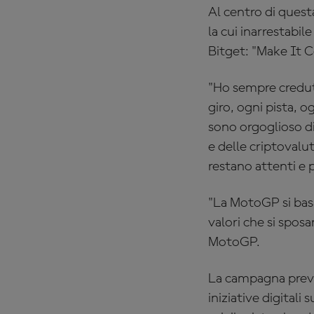
Al centro di ques
la cui inarrestabil
Bitget: "Make It C
"Ho sempre creduto
giro, ogni pista, o
sono orgoglioso di
e delle criptoval
restano attenti e
"La MotoGP si basa
valori che si spo
MotoGP.
La campagna preved
iniziative digital