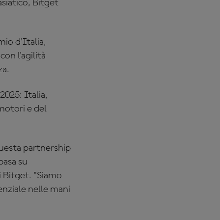
siatico, Bitget
io d'Italia,
on l'agilità
za.
025: Italia,
motori e del
Questa partnership
 basa su
i Bitget. "Siamo
tenziale nelle mani