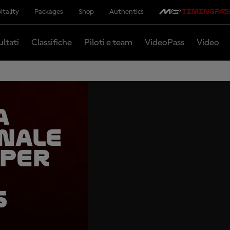
itality
Packages
Shop
Authentics
ultati
Classifiche
Piloti e team
VideoPass
Video
a
nale
 per
5