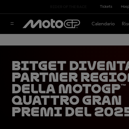
Tickets
Hosp
RIDER OF THE RACE
Calendario
Ris
Bitget divent
partner regio
della MotoGP™
quattro Gran
Premi del 202