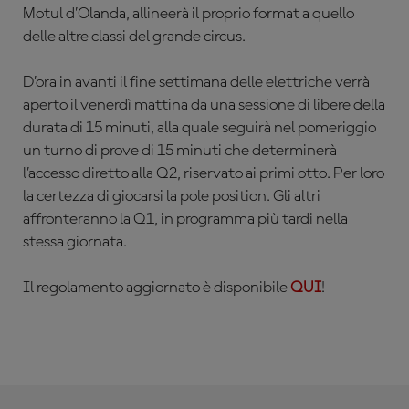
Motul d’Olanda, allineerà il proprio format a quello
delle altre classi del grande circus.
D’ora in avanti il fine settimana delle elettriche verrà
aperto il venerdì mattina da una sessione di libere della
durata di 15 minuti, alla quale seguirà nel pomeriggio
un turno di prove di 15 minuti che determinerà
l’accesso diretto alla Q2, riservato ai primi otto. Per loro
la
certezza di giocarsi la pole position. Gli altri
affronteranno la Q1, in programma più tardi nella
stessa giornata.
Il regolamento aggiornato è disponibile
QUI
!