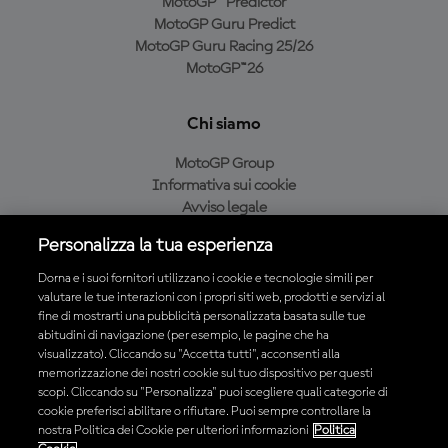
MotoGP™ Predictor
MotoGP Guru Predict
MotoGP Guru Racing 25/26
MotoGP™26
Chi siamo
MotoGP Group
Informativa sui cookie
Avviso legale
Informativa sulla privacy
Personalizza la tua esperienza
Condizioni di acquisto
Dorna e i suoi fornitori utilizzano i cookie e tecnologie simili per
valutare le tue interazioni con i propri siti web, prodotti e servizi al
fine di mostrarti una pubblicità personalizzata basata sulle tue
Scarica l'app ufficiale MotoGP™
abitudini di navigazione (per esempio, le pagine che ha
visualizzato). Cliccando su "Accetta tutti", acconsenti alla
memorizzazione dei nostri cookie sul tuo dispositivo per questi
scopi. Cliccando su "Personalizza" puoi scegliere quali categorie di
cookie preferisci abilitare o rifiutare. Puoi sempre controllare la
nostra Politica dei Cookie per ulteriori informazioni
Politica
© 2026 MotoGP Sports Entertainment Group. Tutti i diritti riservati.