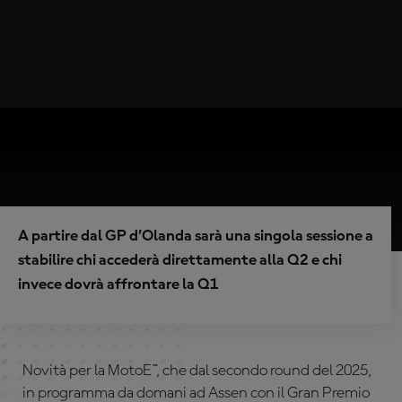
A partire dal GP d’Olanda sarà una singola sessione a
stabilire chi accederà direttamente alla Q2 e chi
invece dovrà affrontare la Q1
Novità per la MotoE™, che dal secondo round del 2025,
in programma da domani ad Assen con il Gran Premio