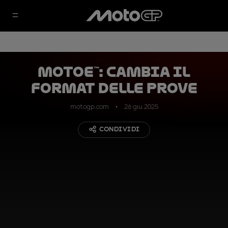
MotoE™: cambia il
format delle prove
motogp.com
26 giu 2025
CONDIVIDI