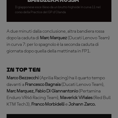
Il giapponese esce illeso da un brutto highside in curva 11 nel
corso della Practice del GP d'Olanda
A due minuti dalla conclusione, altra bandiera rossa
dopo la caduta di
Marc Marquez
(Ducati Lenovo Team)
in curva 7: per lo spagnolo è la seconda caduta di
giornata dopo quella della mattinata in FP1.
In top ten
Marco Bezzecchi
(Aprilia Racing) ha il quarto tempo
davanti a
Francesco Bagnaia
(Ducati Lenovo Team),
Marc Marquez, Fabio Di Giannantonio
(Pertamina
Enduro VR46 Racing Team),
Maverick Viñales
(Red Bull
KTM Tech3),
Franco Morbidelli
e
Johann Zarco.