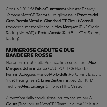
Con un 1:31.156
Fabio Quartararo
(Monster Energy
Yamaha MotoGP Team) è il migliore nella
Practice del
Gran Premio Motul di Olanda: al TT Circuit Assen
il
francese si mette alle spalle
Alex Marquez
(BK8 Gresini
Racing MotoGP) e
Pedro Acosta
(Red Bull KTM Factory
Racing).
Numerose cadute e due
bandiere rosse
Nei primi minuti della Practice finiscono a terra
Alex
Marquez, Johann Zarco
(CASTROL LCR Honda),
Fermin Aldeguer, Franco Morbidelli
(Pertamina Enduro
VR46 Racing Team),
Enea Bastianini
(Red Bull KTM
Tech3) e
Aleix Espargaró
(Honda HRC Castrol).
A mezz'ora dalla conclusione, brutta caduta per
Ai
Ogura
(Trackhouse MotoGP™ Team) in curva 11: la sua