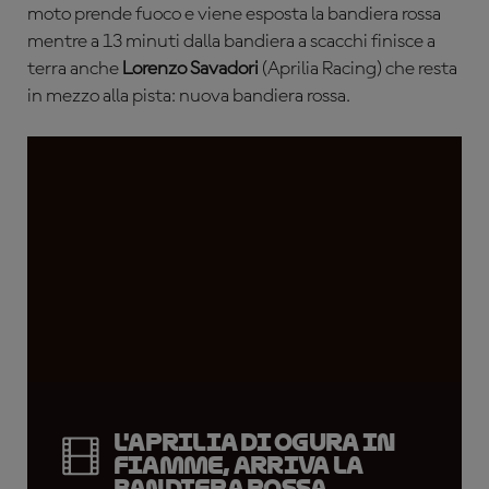
moto prende fuoco e viene esposta la bandiera rossa
mentre a 13 minuti dalla bandiera a scacchi finisce a
terra anche
Lorenzo Savadori
(Aprilia Racing) che resta
in mezzo alla pista: nuova bandiera rossa.
L'Aprilia di Ogura in
fiamme, arriva la
bandiera rossa