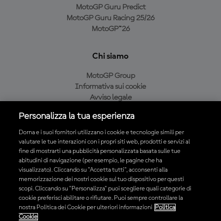
MotoGP Guru Predict
MotoGP Guru Racing 25/26
MotoGP™26
Chi siamo
MotoGP Group
Informativa sui cookie
Avviso legale
Informativa sulla privacy
Personalizza la tua esperienza
Condizioni di acquisto
Dorna e i suoi fornitori utilizzano i cookie e tecnologie simili per
valutare le tue interazioni con i propri siti web, prodotti e servizi al
fine di mostrarti una pubblicità personalizzata basata sulle tue
Scarica l'app ufficiale MotoGP™
abitudini di navigazione (per esempio, le pagine che ha
visualizzato). Cliccando su "Accetta tutti", acconsenti alla
memorizzazione dei nostri cookie sul tuo dispositivo per questi
scopi. Cliccando su "Personalizza" puoi scegliere quali categorie di
cookie preferisci abilitare o rifiutare. Puoi sempre controllare la
nostra Politica dei Cookie per ulteriori informazioni
Politica
© 2026 MotoGP Sports Entertainment Group. Tutti i diritti riservati.
Cookie
Tutti i marchi sono di proprietà dei rispettivi proprietari.