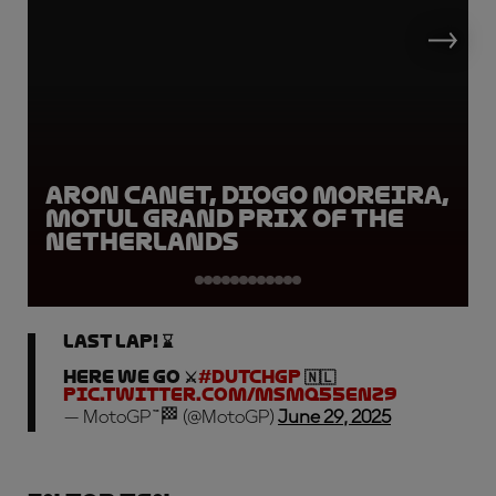
Aron Canet, Diogo Moreira,
Motul Grand Prix of the
Netherlands
LAST LAP! ⌛
HERE WE GO ⚔️
#DutchGP
🇳🇱
pic.twitter.com/MSMQ55ENz9
— MotoGP™🏁 (@MotoGP)
June 29, 2025