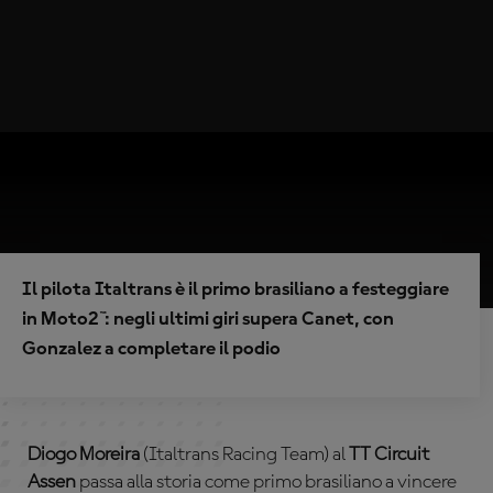
Il pilota Italtrans è il primo brasiliano a festeggiare
in Moto2™: negli ultimi giri supera Canet, con
Gonzalez a completare il podio
Diogo Moreira
(Italtrans Racing Team) al
TT Circuit
Assen
passa alla storia come primo brasiliano a vincere