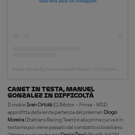
View this post on Instagram
A post shared by Commonwealth Games 2022 (@gamescommonwealth)
Canet in testa, Manuel
Gonzalez in difficoltà
Il rookie
Ivan Ortolá
(QJMotor – Frinsa - MSI)
approfitta della lenta partenza del poleman
Diogo
Moreira
(Italtrans Racing Team) e alla prima curva è in
testa ma poi viene passato dal combattivo brasiliano.
Ottimo avvio anche per
Deniz Öncü
(Red Bull KTM