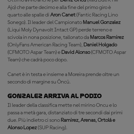
Ajo) che parte decimo e alla fine del primo giro è
quarto alle spalle di
Aron Canet
(Fantic Racing Lino
Sonego). Il leader del Campionato
Manuel Gonzalez
(Liqui Moly Dynavolt Intact GP) perde terreno e
scivola in nona posizione, tallonato da
Marcos Ramirez
(OnlyFans American Racing Team),
Daniel Holgado
(CFMOTO Aspar Team) e
David Alonso
(CFMOTO Aspar
Team) che cadrà poco dopo.
Canet è in testa e insieme a Moreira prende oltre un
secondo di margine su Öncü.
Gonzalez arriva al podio
Il leader della classifica mette nel mirino Oncu e lo
passa a metà gara, distanziato di tre secondi dai primi
due. Più indietro ci sono
Ramirez, Arenas, Ortolá e
Alonso Lopez
(SUP Racing).