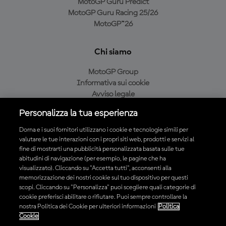
MotoGP Guru Predict
MotoGP Guru Racing 25/26
MotoGP™26
Chi siamo
MotoGP Group
Informativa sui cookie
Avviso legale
Informativa sulla privacy
Personalizza la tua esperienza
Condizioni di acquisto
Dorna e i suoi fornitori utilizzano i cookie e tecnologie simili per
valutare le tue interazioni con i propri siti web, prodotti e servizi al
fine di mostrarti una pubblicità personalizzata basata sulle tue
Scarica l'app ufficiale MotoGP™
abitudini di navigazione (per esempio, le pagine che ha
visualizzato). Cliccando su "Accetta tutti", acconsenti alla
memorizzazione dei nostri cookie sul tuo dispositivo per questi
scopi. Cliccando su "Personalizza" puoi scegliere quali categorie di
cookie preferisci abilitare o rifiutare. Puoi sempre controllare la
nostra Politica dei Cookie per ulteriori informazioni
Politica
© 2026 MotoGP Sports Entertainment Group. Tutti i diritti riservati.
Cookie
Tutti i marchi sono di proprietà dei rispettivi proprietari.