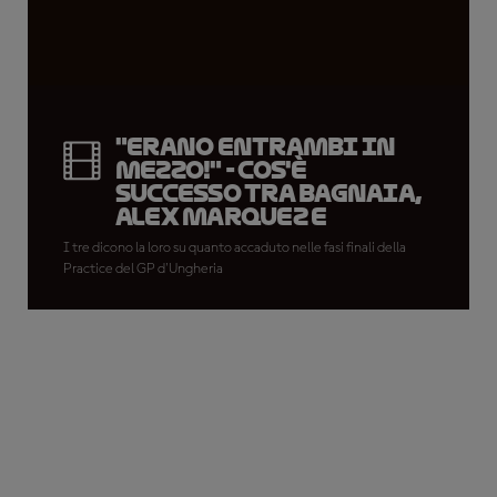
"Erano entrambi in
mezzo!" - cos'è
successo tra Bagnaia,
Alex Marquez e
Miller?
I tre dicono la loro su quanto accaduto nelle fasi finali della
Practice del GP d'Ungheria