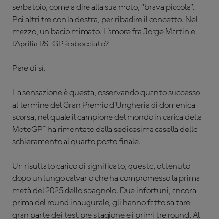
serbatoio, come a dire alla sua moto, “brava piccola”.
Poi altri tre con la destra, per ribadire il concetto. Nel
mezzo, un bacio mimato. L’amore fra Jorge Martin e
l’Aprilia RS-GP è sbocciato?
Pare di sì.
La sensazione è questa, osservando quanto successo
al termine del Gran Premio d’Ungheria di domenica
scorsa, nel quale il campione del mondo in carica della
MotoGP™ ha rimontato dalla sedicesima casella dello
schieramento al quarto posto finale.
Un risultato carico di significato, questo, ottenuto
dopo un lungo calvario che ha compromesso la prima
metà del 2025 dello spagnolo. Due infortuni, ancora
prima del round inaugurale, gli hanno fatto saltare
gran parte dei test pre stagione e i primi tre round. Al