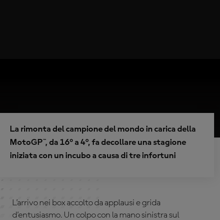
La rimonta del campione del mondo in carica della
MotoGP™, da 16° a 4°, fa decollare una stagione
iniziata con un incubo a causa di tre infortuni
L’arrivo nei box accolto da applausi e grida
d’entusiasmo. Un colpo con la mano sinistra sul