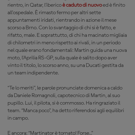
rientro, in Qatar, l’iberico
è caduto di nuovo
ed è finito
all'ospedale. È rimasto fermo per altri sette
appuntamenti iridati, rientrando in azione il mese
scorso a Brno. Con lo svantaggio di chi si è fatto, e
rifatto, male. E soprattutto, di chi ha macinato migliaia
di chilometri in meno rispetto ai rivali, in un periodo
nel quale erano fondamentali: Martin guida una nuova
moto, l'Aprilia RS-GP, sulla quale è salito dopo aver
vinto il titolo, lo scorso anno, su una Ducati gestita da
un team indipendente.
“Te lo meriti”, le parole pronunciate domenica a caldo
da Daniele Romagnoli, capotecnico di Martin, al suo
pupillo. Lui, il pilota, si è commosso. Ha ringraziato il
team. “Manca poco”, ha detto riferendosi agli equilibri
in campo.
E ancora: “Martinator è tornato! Forse…”