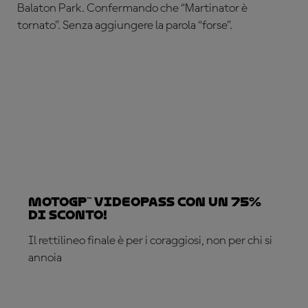
Balaton Park. Confermando che “Martinator è
tornato”. Senza aggiungere la parola “forse”.
MotoGP™ VideoPass con un 75%
di sconto!
Il rettilineo finale è per i coraggiosi, non per chi si
annoia
ABBONATI ADESSO!