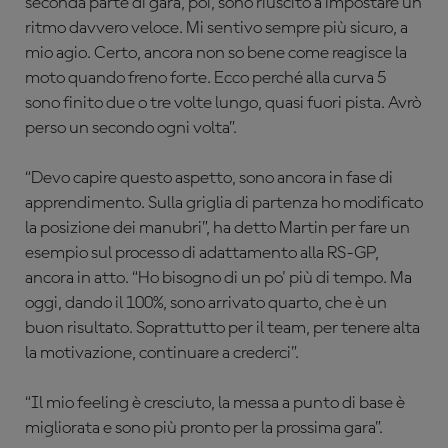
seconda parte di gara, poi, sono riuscito a impostare un
ritmo davvero
veloce
. Mi sentivo sempre più sicuro, a
mio agio. Certo, ancora non so bene come reagisce la
moto quando freno forte. Ecco perché alla curva 5
sono finito due o tre volte lungo, quasi fuori pista. Avrò
perso un secondo ogni volta”.
“Devo capire questo aspetto, sono ancora in fase di
apprendimento. Sulla griglia di partenza ho modificato
la posizione dei manubri”, ha detto Martin per fare un
esempio sul processo di adattamento alla RS-GP,
ancora in atto. “Ho bisogno di un po' più di tempo. Ma
oggi, dando il 100%, sono arrivato quarto, che è un
buon risultato. Soprattutto per il team, per tenere alta
la motivazione, continuare a crederci”.
“Il mio feeling è cresciuto, la messa a punto di base è
migliorata e sono più pronto per la prossima gara”.