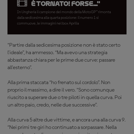
è tornato! Forse..."
In Ungheria il campione del mondo della MotoGP™ rimonta
dalla sedicesima alla quarta posizione: il numero 1 si
commuove, le immagini nel box Aprilia
“Partire dalla sedicesima posizione non è stato certo
l'ideale”, ha ammesso. “Ma avevo una strategia
abbastanza chiara per le prime due curve: passare
all'esterno”.
Alla prima staccata “ho frenato sul cordolo”. Non
proprio il massimo, a dire il vero. “Sono comunque
riuscito a superare due o tre piloti in quella curva. Poi
un altro paio, credo, nelle due successive”.
Alla curva 5 altre due vittime, e ancora una alla curva 9.
“Nei primi tre giri ho continuato a sorpassare. Nella