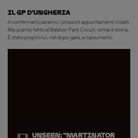
Il GP d'Ungheria
A confermarlo saranno i prossimi appuntamenti iridati.
Ma quanto
fatto al Balaton Park Circuit, ormai è storia.
È stato proprio lui, nel dopo gara, a riassumerlo.
UNSEEN: "Martinator