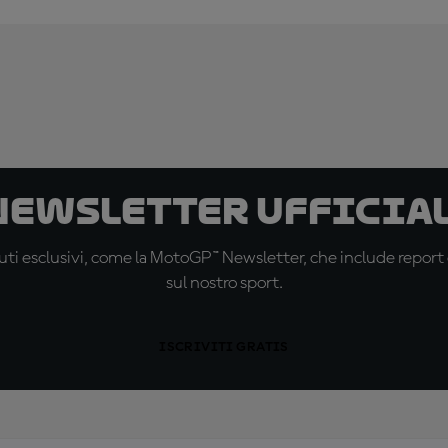
 newsletter ufficial
ti esclusivi, come la MotoGP™ Newsletter, che include report de
sul nostro sport.
ISCRIVITI GRATIS