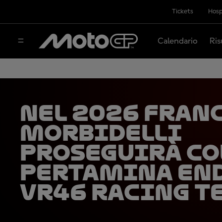
Tickets
Hosp
Calendario
Ris
Nel 2026 Fran
Morbidelli
proseguirà co
Pertamina En
VR46 Racing T