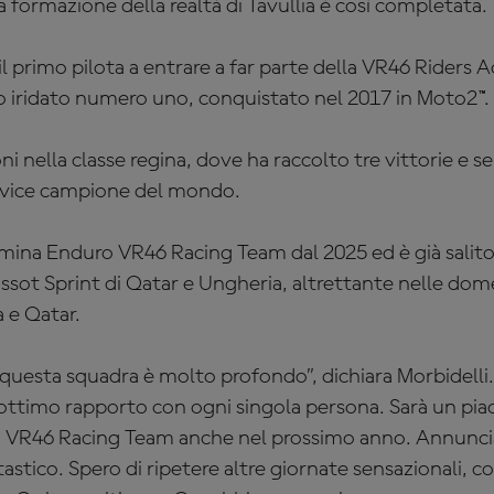
 formazione della realtà di Tavullia è così completata.
il primo pilota a entrare a far parte della VR46 Riders 
olo iridato numero uno, conquistato nel 2017 in Moto2™.
ni nella classe regina, dove ha raccolto tre vittorie e sei
a vice campione del mondo.
mina Enduro VR46 Racing Team dal 2025 ed è già salito
issot Sprint di Qatar e Ungheria, altrettante nelle do
 e Qatar.
questa squadra è molto profondo”, dichiara Morbidelli.
ttimo rapporto con ogni singola persona. Sarà un piace
VR46 Racing Team anche nel prossimo anno. Annuncia
tastico. Spero di ripetere altre giornate sensazionali, 