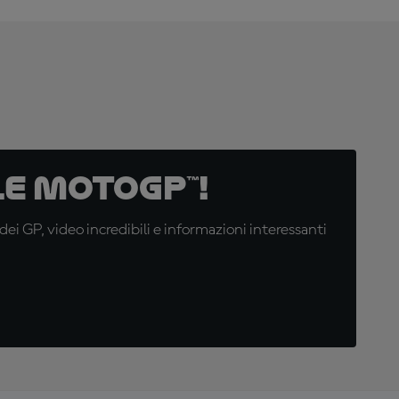
e MotoGP™!
i GP, video incredibili e informazioni interessanti