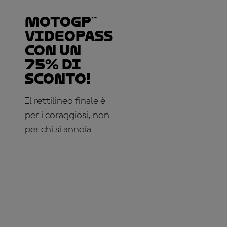
MotoGP™
VideoPass
con un
75% di
sconto!
Il rettilineo finale è
per i coraggiosi, non
per chi si annoia
ABBONATI
ADESSO!