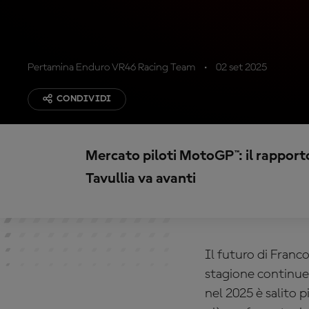
Pertamina Enduro VR46 Racing Team
02 set 2025
CONDIVIDI
Mercato piloti MotoGP™: il rapporto f
Tavullia va avanti
Il futuro di Franc
stagione continuerà
nel 2025 è salito p