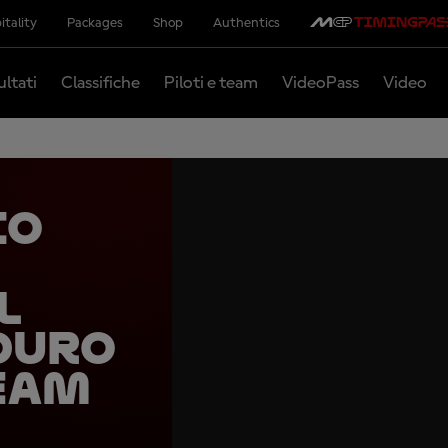
itality
Packages
Shop
Authentics
ultati
Classifiche
Piloti e team
VideoPass
Video
co
l
duro
eam