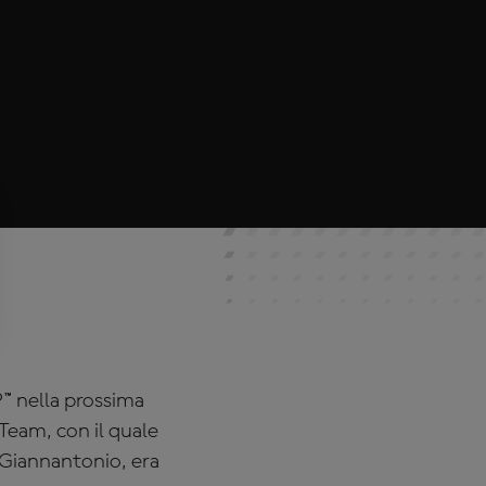
P™ nella prossima
eam, con il quale
i Giannantonio, era