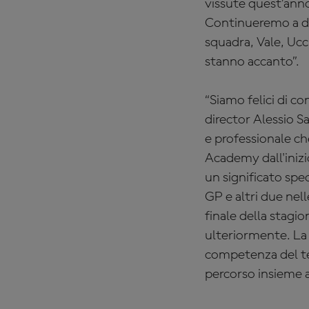
vissute quest’ann
Continueremo a di
squadra, Vale, Ucc
stanno accanto”.
“Siamo felici di c
director Alessio S
e professionale ch
Academy dall'iniz
un significato spe
GP e altri due nel
finale della stagio
ulteriormente. La 
competenza del te
percorso insieme 