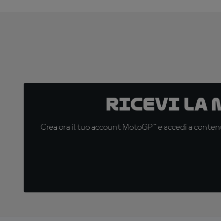
Ricevi la
Crea ora il tuo account MotoGP™ e accedi a contenu