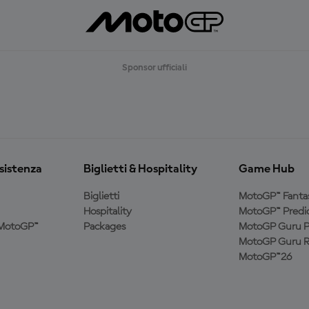
Sponsor ufficiali
ssistenza
Biglietti & Hospitality
Game Hub
Biglietti
MotoGP™ Fanta
Hospitality
MotoGP™ Predic
a MotoGP™
Packages
MotoGP Guru P
MotoGP Guru R
MotoGP™26