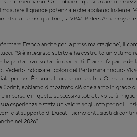
o. Ce lo meritiamo. Ora abbiamo quasi un anno e mezzo
mostrare il grande potenziale che abbiamo insieme. Vog
io e Pablo, e poi i partner, la VR46 Riders Academy e l
onfermare Franco anche per la prossima stagione”, il 
alucci. “Si è integrato subito e ha costruito un ottimo
e ha portato a risultati importanti. Franco fa parte del
io. Vederlo indossare i colori del Pertamina Enduro VR
ciale per noi. È come chiudere un cerchio. Quest'anno,
le Sprint, abbiamo dimostrato ciò che siamo in grado di 
ne in corso e in quella successiva l'obiettivo sarà miglio
sua esperienza è stata un valore aggiunto per noi. Ins
am e al supporto di Ducati, siamo entusiasti di conti
anche nel 2026".