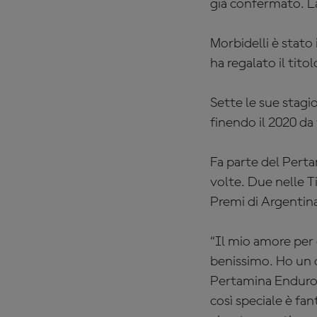
già confermato. La
Morbidelli è stato 
ha regalato il tit
Sette le sue stagio
finendo il 2020 d
Fa parte del
Perta
volte. Due nelle T
Premi di Argentina
“Il mio amore per 
benissimo. Ho un o
Pertamina Enduro 
così speciale è fan