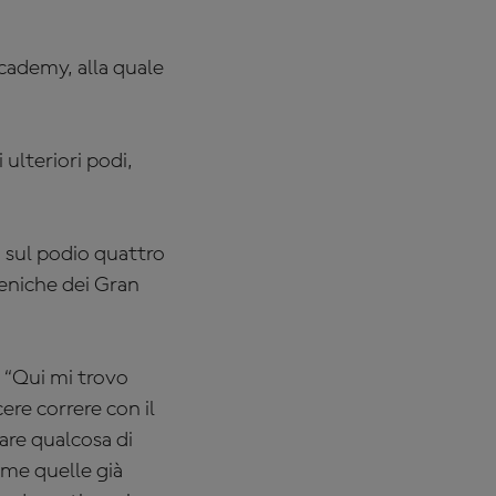
Academy, alla quale
 ulteriori podi,
 sul podio quattro
meniche dei Gran
 “Qui mi trovo
re correre con il
re qualcosa di
come quelle già