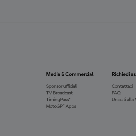
Media & Commercial
Richiedi a
Sponsor ufficiali
Contattaci
TV Broadcast
FAQ
TimingPass™
Unisciti all
MotoGP™ Apps