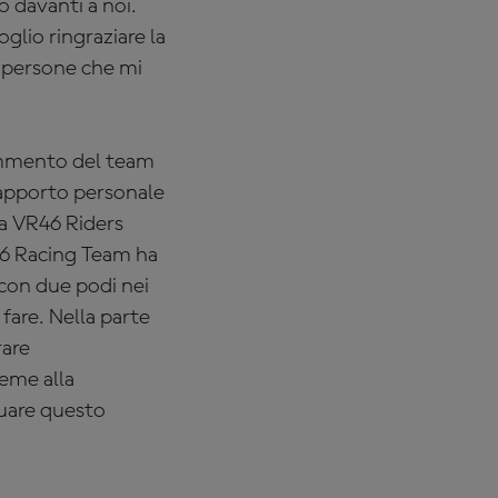
 davanti a noi.
lio ringraziare la
e persone che mi
commento del team
 rapporto personale
la VR46 Riders
46 Racing Team ha
 con due podi nei
fare. Nella parte
rare
ieme alla
nuare questo