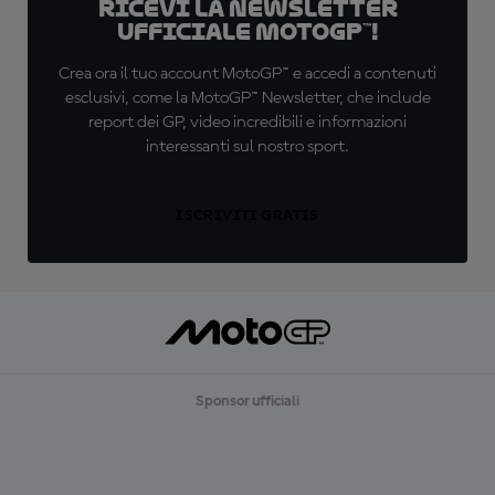
Ricevi la newsletter
ufficiale MotoGP™!
Crea ora il tuo account MotoGP™ e accedi a contenuti
esclusivi, come la MotoGP™ Newsletter, che include
report dei GP, video incredibili e informazioni
interessanti sul nostro sport.
ISCRIVITI GRATIS
Sponsor ufficiali