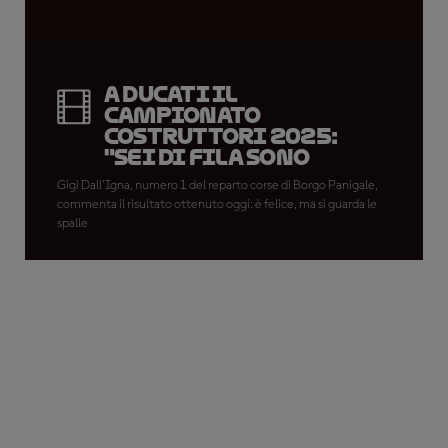
A Ducati il
campionato
costruttori 2025:
"Sei di fila sono
tanti"
Gigi Dall'Igna, numero 1 del reparto corse di Borgo Panigale,
commenta il risultato ottenuto oggi: è felice, ma si guarda le
spalle