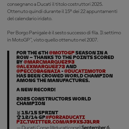
consegnano a Ducati il titolo costruttori 2025.
Ottenuto quindi durante il 15° dei 22 appuntamenti
del calendario iridato.
Per Borgo Panigale è il sesto successo di fila. Il settimo
in MotoGP™, visto quello ottenuto nel 2007.
For the 6th
@MotoGP
season in a
row – thanks to the points scored
by
@marcmarquez93
@alexmarquez73
and
@PeccoBagnaia
-
@DucatiMotor
has been crowed World Champion
among the manufactures.
A new record!
2025 Constructors World
Champion
🥇 15/15 SPRINT
🏆 12/14 GP
#ForzaDucati
pic.twitter.com/A99x5J3lRr
— Ducati Corse (@ducaticorse)
September 6,