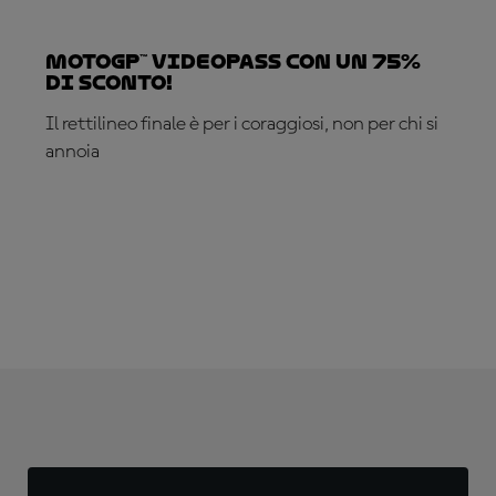
MotoGP™ VideoPass con un 75%
di sconto!
Il rettilineo finale è per i coraggiosi, non per chi si
annoia
ABBONATI ADESSO!