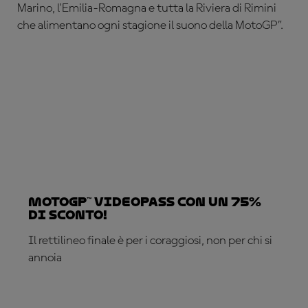
Marino, l'Emilia-Romagna e tutta la Riviera di Rimini
che alimentano ogni stagione il suono della MotoGP”.
MotoGP™ VideoPass con un 75%
di sconto!
Il rettilineo finale è per i coraggiosi, non per chi si
annoia
ABBONATI ADESSO!