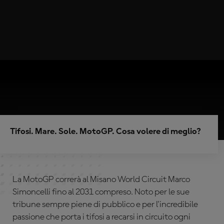
Tifosi. Mare. Sole. MotoGP. Cosa volere di meglio?
La MotoGP correrà al Misano World Circuit Marco
Simoncelli fino al 2031 compreso. Noto per le sue
tribune sempre piene di pubblico e per l'incredibile
passione che porta i tifosi a recarsi in circuito ogni