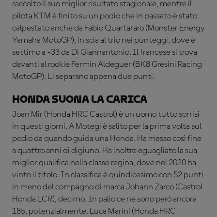
raccolto il suo miglior risultato stagionale, mentre il
pilota KTM è finito su un podio che in passato è stato
calpestato anche da Fabio Quartararo (Monster Energy
Yamaha MotoGP), in scia al trio nei punteggi, dove è
settimo a -33 da Di Giannantonio. Il francese si trova
davanti al rookie Fermin Aldeguer (BK8 Gresini Racing
MotoGP). Li separano appena due punti.
Honda suona la carica
Joan Mir (Honda HRC Castrol) è un uomo tutto sorrisi
in questi giorni. A Motegi è salito per la prima volta sul
podio da quando guida una Honda. Ha messo così fine
a quattro anni di digiuno. Ha inoltre eguagliato la sua
miglior qualifica nella classe regina, dove nel 2020 ha
vinto il titolo. In classifica è quindicesimo con 52 punti
in meno del compagno di marca Johann Zarco (Castrol
Honda LCR), decimo. In palio ce ne sono però ancora
185, potenzialmente. Luca Marini (Honda HRC