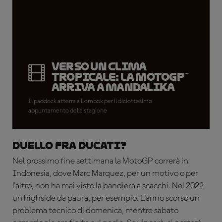
Verso un clima
tropicale: la MotoGP™
arriva a Mandalika
Il paddock atterra a Lombok per il diciottesimo
appuntamento della stagione
Duello fra Ducati?
Nel prossimo fine settimana la MotoGP correrà in
Indonesia, dove Marc Marquez, per un motivo o per
l'altro, non ha mai visto la bandiera a scacchi. Nel 2022
un highside da paura, per esempio. L'anno scorso un
problema tecnico di domenica, mentre sabato