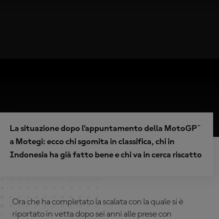
La situazione dopo l'appuntamento della MotoGP™
a Motegi: ecco chi sgomita in classifica, chi in
Indonesia ha già fatto bene e chi va in cerca riscatto
Ora che ha completato la scalata con la quale si è
riportato in vetta dopo sei anni alle prese con