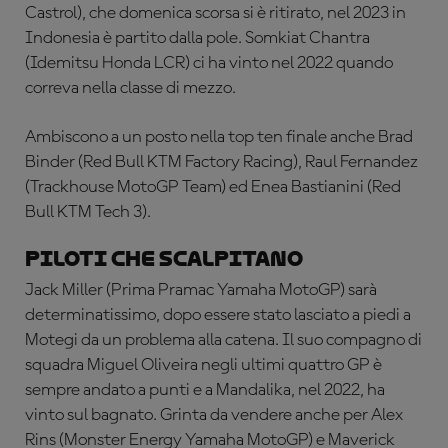
Castrol), che domenica scorsa si è ritirato, nel 2023 in
Indonesia è partito dalla pole. Somkiat Chantra
(Idemitsu Honda LCR) ci ha vinto nel 2022 quando
correva nella classe di mezzo.
Ambiscono a un posto nella top ten finale anche Brad
Binder (Red Bull KTM Factory Racing), Raul Fernandez
(Trackhouse MotoGP Team) ed Enea Bastianini (Red
Bull KTM Tech 3).
Piloti che scalpitano
Jack Miller (Prima Pramac Yamaha MotoGP) sarà
determinatissimo, dopo essere stato lasciato a piedi a
Motegi da un problema alla catena. Il suo compagno di
squadra Miguel Oliveira negli ultimi quattro GP è
sempre andato a punti e a Mandalika, nel 2022, ha
vinto sul bagnato. Grinta da vendere anche per Alex
Rins (Monster Energy Yamaha MotoGP) e Maverick