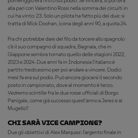
pomeriggio era finito sul podio. Se vincerà, si porterà
alla pari con Valentino Rossi nella somma dei circuiti in
cui ha vinto: 23. Solo un pilota ha fatto più dei due: si
tratta di Mick Doohan, icona degli anni 90, a quota 24.
Fra chi potrebbe dare del filo da torcere allo spagnolo
c'è il suo compagno di squadra, Bagnaia, che in
Giappone sembra tornato quello delle stagioni 2022,
2023 e 2024. Due anni fa in Indonesia l'italiano è
partito tredicesimo per poi andare a vincere. Dodici
mesi fa era sul podio. Può ancora giocarsi il secondo
posto in campionato, dove al momento è terzo.
Vedremo scintille fra le due rosse ufficiali di Borgo
Panigale, come già successo quest'anno a Jerez e al
Mugello?
Chi sarà vice campione?
Due gli obiettivi di Alex Marquez: l'argento finale in