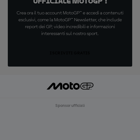
ufficiale MotoGP™!
Crea ora il tuo account MotoGP™ e accedi a contenuti
esclusivi, come la MotoGP™ Newsletter, che include
report dei GP, video incredibili e informazioni
interessanti sul nostro sport.
ISCRIVITI GRATIS
Sponsor ufficiali