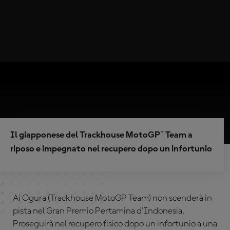
Il giapponese del Trackhouse MotoGP™ Team a
riposo e impegnato nel recupero dopo un infortunio
Ai Ogura (Trackhouse MotoGP Team) non scenderà in
pista nel Gran Premio Pertamina d'Indonesia.
Proseguirà nel recupero fisico dopo un infortunio a una