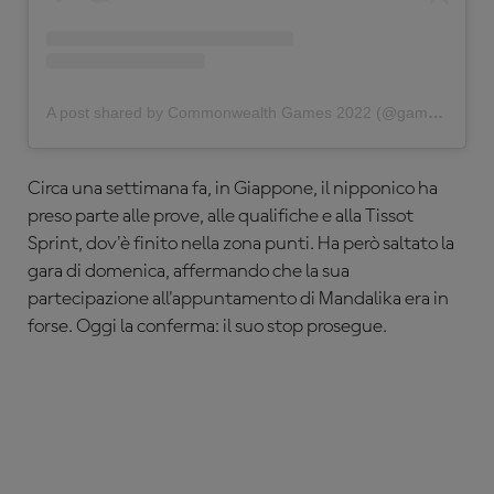
A post shared by Commonwealth Games 2022 (@gamescommonwealth)
Circa una settimana fa, in Giappone, il nipponico ha
preso parte alle prove, alle qualifiche e alla Tissot
Sprint, dov'è finito nella zona punti. Ha però saltato la
gara di domenica, affermando che la sua
partecipazione all'appuntamento di Mandalika era in
forse. Oggi la conferma: il suo stop prosegue.