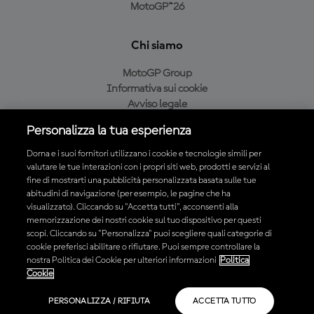
MotoGP™26
Chi siamo
MotoGP Group
Informativa sui cookie
Avviso legale
Informativa sulla privacy
Personalizza la tua esperienza
Condizioni di acquisto
Dorna e i suoi fornitori utilizzano i cookie e tecnologie simili per
valutare le tue interazioni con i propri siti web, prodotti e servizi al
fine di mostrarti una pubblicità personalizzata basata sulle tue
Scarica l'app ufficiale MotoGP™
abitudini di navigazione (per esempio, le pagine che ha
visualizzato). Cliccando su "Accetta tutti", acconsenti alla
memorizzazione dei nostri cookie sul tuo dispositivo per questi
scopi. Cliccando su "Personalizza" puoi scegliere quali categorie di
cookie preferisci abilitare o rifiutare. Puoi sempre controllare la
nostra Politica dei Cookie per ulteriori informazioni
Politica
© 2026 MotoGP Sports Entertainment Group. Tutti i diritti riservati.
Cookie
Tutti i marchi sono di proprietà dei rispettivi proprietari.
PERSONALIZZA / RIFIUTA
ACCETTA TUTTO