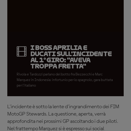
I boss Aprilia e
Ducati sull'incidente
al 1° giro: "Aveva
troppa fretta"
Rivola e Tardozzi parlano del botto fra Bezzecchi e Marc
Marquez in Indonesia: infortunio per lo spagnolo, gara buttata
per l'italiano
L'incidente è sotto la lente d'ingrandimento dei FIM
MotoGP Stewards. La questione, aperta, verrà
approfondita nei prossimi GP ascoltando i due piloti.
Nel frattempo Marquez si è espresso sui social