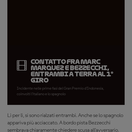
Contatto fra Marc
Marquez e Bezzecchi,
entrambi a terra al 1°
giro
Incidente nelle prime fasi del Gran Premio d’Indonesia,
coinvolti l’italiano e lo spagnolo
Lì per lì, si sono rialzati entrambi. Anche se lo spagnolo
appariva più acciaccato. A bordo pista Bezzecchi
sembrava chiaramente chiedere scusa all'avversario.