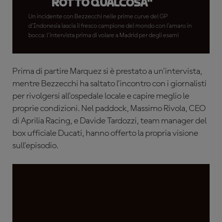
rotto qualcosa"
Un incidente con Bezzecchi nelle prime curve del GP
d'Indonesia lascia il fresco campione del mondo con l'amaro in
bocca: l'intervista prima di volare a Madrid per degli esami
Prima di partire Marquez si è prestato a un'intervista,
mentre Bezzecchi ha saltato l'incontro con i giornalisti
per rivolgersi all'ospedale locale e capire meglio le
proprie condizioni. Nel paddock, Massimo Rivola, CEO
di Aprilia Racing, e Davide Tardozzi, team manager del
box ufficiale Ducati, hanno offerto la propria visione
sull'episodio.