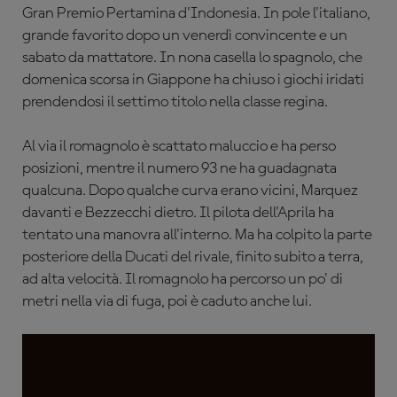
Gran Premio Pertamina d'Indonesia. In pole l'italiano,
grande favorito dopo un venerdì convincente e un
sabato da mattatore. In nona casella lo spagnolo, che
domenica scorsa in Giappone ha chiuso i giochi iridati
prendendosi il settimo titolo nella classe regina.
Al via il romagnolo è scattato maluccio e ha perso
posizioni, mentre il numero 93 ne ha guadagnata
qualcuna. Dopo qualche curva erano vicini, Marquez
davanti e Bezzecchi dietro. Il pilota dell'Aprila ha
tentato una manovra all'interno. Ma ha colpito la parte
posteriore della Ducati del rivale, finito subito a terra,
ad alta velocità. Il romagnolo ha percorso un po' di
metri nella via di fuga, poi è caduto anche lui.