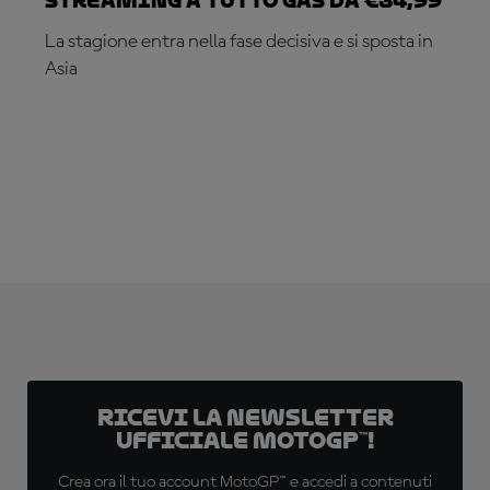
Streaming a tutto gas da €34,99
La stagione entra nella fase decisiva e si sposta in
Asia
ABBONATI ADESSO!
Ricevi la newsletter
ufficiale MotoGP™!
Crea ora il tuo account MotoGP™ e accedi a contenuti