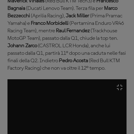
Maverick Viñales
(Red Bull KTM Tech3) e
Francesco
Bagnaia
(Ducati Lenovo Team). Terza fila per
Marco
Bezzecchi
(Aprilia Racing),
Jack Miller
(Prima Pramac
Yamaha) e
Franco Morbidelli
(Pertamina Enduro VR46
Racing Team), mentre
Raul Fernandez
(Trackhouse
MotoGP Team), passato dalla Q1, chiude la top ten.
Johann Zarco
(CASTROL LCR Honda), anche lui
passato dalla Q1, partirà 11° dopo una caduta nelle fasi
finali della Q2. Indietro
Pedro Acosta
(Red Bull KTM
Factory Racing) che non va oltre il 12° tempo.