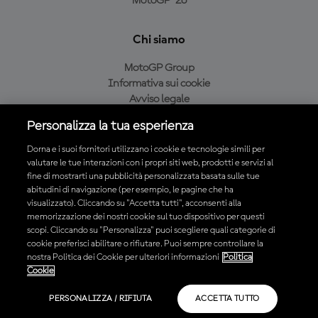
MotoGP™26
Chi siamo
MotoGP Group
Informativa sui cookie
Avviso legale
Informativa sulla privacy
Personalizza la tua esperienza
Condizioni di acquisto
Dorna e i suoi fornitori utilizzano i cookie e tecnologie simili per
valutare le tue interazioni con i propri siti web, prodotti e servizi al
fine di mostrarti una pubblicità personalizzata basata sulle tue
Scarica l'app ufficiale MotoGP™
abitudini di navigazione (per esempio, le pagine che ha
visualizzato). Cliccando su "Accetta tutti", acconsenti alla
memorizzazione dei nostri cookie sul tuo dispositivo per questi
scopi. Cliccando su "Personalizza" puoi scegliere quali categorie di
cookie preferisci abilitare o rifiutare. Puoi sempre controllare la
nostra Politica dei Cookie per ulteriori informazioni
Politica
© 2026 MotoGP Sports Entertainment Group. Tutti i diritti riservati.
Cookie
Tutti i marchi sono di proprietà dei rispettivi proprietari.
PERSONALIZZA / RIFIUTA
ACCETTA TUTTO