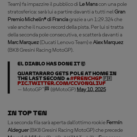
Team) fa impazzire il pubblico di
Le Mans
con una pole
stratosferica: sarà lui a partire davanti a tutti nel
Gran
Premio Michelin® di Francia
grazie a un 1:29.324 che
vale anche il nuovo record della pista. Per lui si tratta
della seconda pole consecutiva, e scatterà davanti a
Marc Marquez
(Ducati Lenovo Team) e
Alex Marquez
(BK8 Gresini Racing MotoGP).
EL DIABLO HAS DONE IT 🤯
QUARTARARO GETS POLE AT HOME IN
THE LAST SECOND 🔥
#FrenchGP
🇫🇷
pic.twitter.com/cCVonQliuf
— MotoGP™🏁 (@MotoGP)
May 10, 2025
In top ten
La seconda fila sarà aperta dall'ottimo rookie
Fermín
Aldeguer
(BK8 Gresini Racing MotoGP) che precede