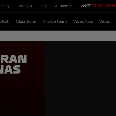
itality
Packages
Shop
Authentics
ultati
Classifiche
Piloti e team
VideoPass
Video
Gran
nas