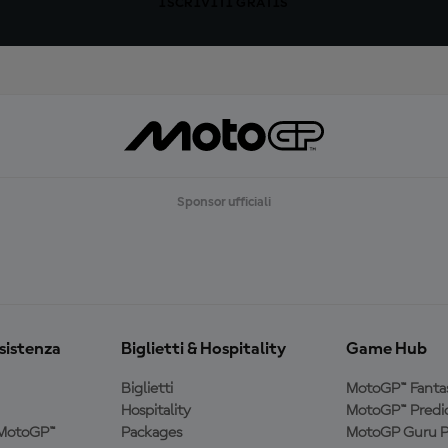
ISCRIVITI GRATIS
Sponsor ufficiali
ssistenza
Biglietti & Hospitality
Game Hub
Biglietti
MotoGP™ Fanta
Hospitality
MotoGP™ Predic
a MotoGP™
Packages
MotoGP Guru P