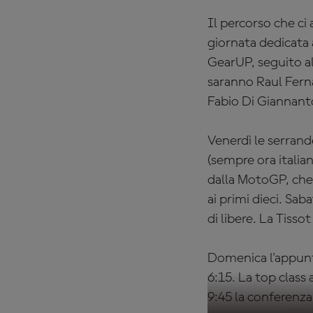
Il percorso che ci
giornata dedicata 
GearUP, seguito al
saranno Raul Fern
Fabio Di Giannant
Venerdì le serrande
(sempre ora italia
dalla MotoGP, che a
ai primi dieci. Saba
di libere. La Tissot
Domenica l'appunta
6:15. La top class 
9:45 la conferenz