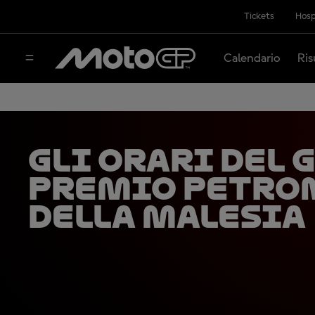
Tickets
Hosp
Calendario
Ris
Gli orari del 
Premio Petro
della Malesia