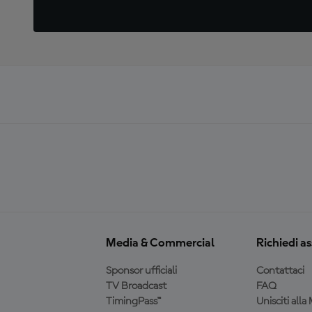
Media & Commercial
Richiedi a
Sponsor ufficiali
Contattaci
TV Broadcast
FAQ
TimingPass™
Unisciti all