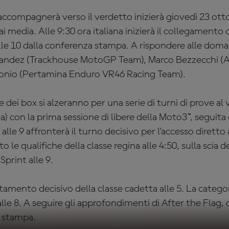
 accompagnerà verso il verdetto inizierà giovedì 23 ott
ai media. Alle 9:30 ora italiana inizierà il collegament
le 10 dalla conferenza stampa. A rispondere alle doman
andez (Trackhouse MotoGP Team), Marco Bezzecchi (Ap
onio (Pertamina Enduro VR46 Racing Team).
 dei box si alzeranno per una serie di turni di prove al v
na) con la prima sessione di libere della Moto3™, seguita
lle 9 affronterà il turno decisivo per l'accesso diretto 
to le qualifiche della classe regina alle 4:50, sulla scia 
 Sprint alle 9.
mento decisivo della classe cadetta alle 5. La categor
alle 8. A seguire gli approfondimenti di After the Flag, d
a stampa.