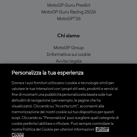
MotoGP Guru Predict
MotoGP Guru Racing 25/26
MotoGP™26
Chi siamo
MotoGP Group
Informativa sui cookie
Avviso legale
Informativa sulla privacy
Personalizza la tua esperienza
Condizioni di acquisto
Dorna e i suoi fornitori utilizzano i cookie e tecnologie simili per
valutare le tue interazioni con i propri siti web, prodotti e servizi al
fine di mostrarti una pubblicità personalizzata basata sulle tue
Scarica l'app ufficiale MotoGP™
abitudini di navigazione (per esempio, le pagine che ha
visualizzato). Cliccando su "Accetta tutti", acconsenti alla
memorizzazione dei nostri cookie sul tuo dispositivo per questi
scopi. Cliccando su "Personalizza" puoi scegliere quali categorie di
cookie preferisci abilitare o rifiutare. Puoi sempre controllare la
nostra Politica dei Cookie per ulteriori informazioni
Politica
© 2026 MotoGP Sports Entertainment Group. Tutti i diritti riservati.
Cookie