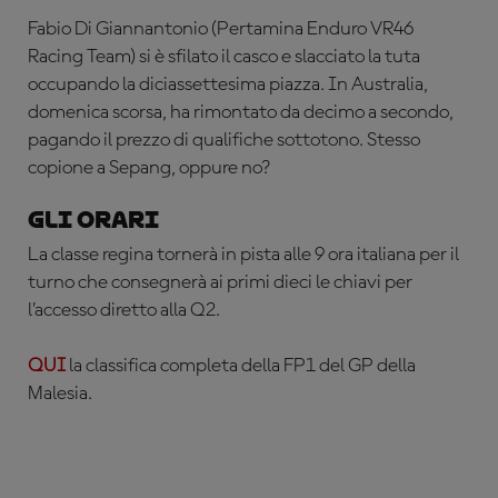
Fabio Di Giannantonio (Pertamina Enduro VR46
Racing Team) si è sfilato il casco e slacciato la tuta
occupando la diciassettesima piazza. In Australia,
domenica scorsa, ha rimontato da decimo a secondo,
pagando il prezzo di qualifiche sottotono. Stesso
copione a Sepang, oppure no?
Gli orari
La classe regina tornerà in pista alle 9 ora italiana per il
turno che consegnerà ai primi dieci le chiavi per
l’accesso diretto alla Q2.
QUI
la classifica completa della FP1 del GP della
Malesia.