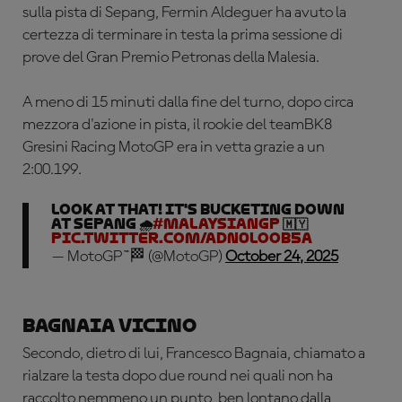
sulla pista di Sepang, Fermin Aldeguer ha avuto la
certezza di terminare in testa la prima sessione di
prove del Gran Premio Petronas della Malesia.
A meno di 15 minuti dalla fine del turno, dopo circa
mezzora d'azione in pista, il rookie del teamBK8
Gresini Racing MotoGP era in vetta grazie a un
2:00.199.
Look at that! It's bucketing down
at Sepang 🌧️
#MalaysianGP
🇲🇾
pic.twitter.com/adN0LOoB5a
— MotoGP™🏁 (@MotoGP)
October 24, 2025
Bagnaia vicino
Secondo, dietro di lui, Francesco Bagnaia, chiamato a
rialzare la testa dopo due round nei quali non ha
raccolto nemmeno un punto, ben lontano dalla