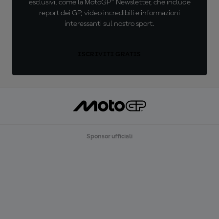
esclusivi, come la MotoGP™ Newsletter, che include
report dei GP, video incredibili e informazioni
interessanti sul nostro sport.
ISCRIVITI GRATIS
Sponsor ufficiali