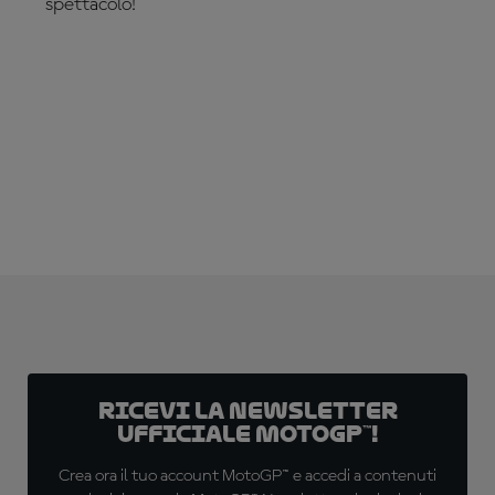
spettacolo!
SCOPRILO ORA!
Ricevi la newsletter
ufficiale MotoGP™!
Crea ora il tuo account MotoGP™ e accedi a contenuti