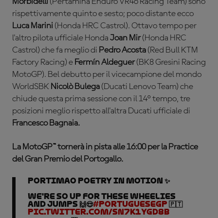
Morbidelli
(Pertamina Enduro VR46 Racing Team) sono
rispettivamente quinto e sesto; poco distante ecco
Luca Marini
(Honda HRC Castrol). Ottavo tempo per
l'altro pilota ufficiale Honda
Joan Mir
(Honda HRC
Castrol) che fa meglio di
Pedro Acosta
(Red Bull KTM
Factory Racing) e
Fermín Aldeguer
(BK8 Gresini Racing
MotoGP). Bel debutto per il vicecampione del mondo
WorldSBK
Nicolò Bulega
(Ducati Lenovo Team) che
chiude questa prima sessione con il 14° tempo, tre
posizioni meglio rispetto all'altra Ducati ufficiale di
Francesco Bagnaia.
La MotoGP™ tornerà in pista alle 16:00 per la Practice
del Gran Premio del Portogallo.
Portimao poetry in motion ✨
We're SO up for these wheelies
and jumps 🙌😍
#PortugueseGP
🇵🇹
pic.twitter.com/Sn7k1YGd8B