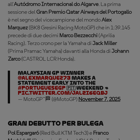
all'
Autódromo Internacional do Algarve
. La prima
sessione del
Gran Premio Qatar Airways del Portogallo
è nel segno del vicecampione del mondo
Alex
Marquez
(BK8 Gresini Racing MotoGP) che in 1:39.145
precede di due decimi
Marco Bezzecchi
(Aprilia
Racing). Terzo crono per la Yamaha di
Jack Miller
(Prima Pramac Yamaha) davanti alla Honda di
Johann
Zarco
(CASTROL LCR Honda).
Malaysian GP winner
@alexmarquez73
makes a
statement early into the
#PortugueseGP
🇵🇹 weekend 👊
pic.twitter.com/Jal2I6EQbJ
— MotoGP™🏁 (@MotoGP)
November 7, 2025
Gran debutto per Bulega
Pol Espargaró
(Red Bull KTM Tech3) e
Franco