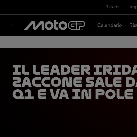
Tickets
Hosp
Calendario
Ris
Il leader irid
Zaccone sale d
Q1 e va in pole