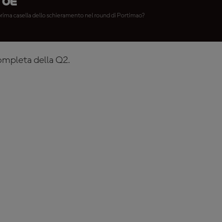
toE™
prima casella dello schieramento nel round di Portimao?
completa della Q2.