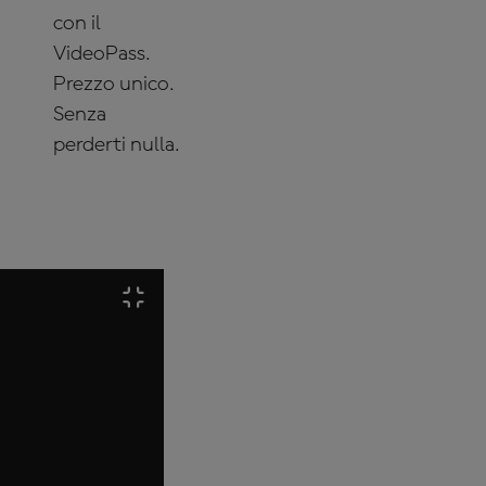
con il
VideoPass.
Prezzo unico.
Senza
perderti nulla.
ABBONATI
ADESSO!