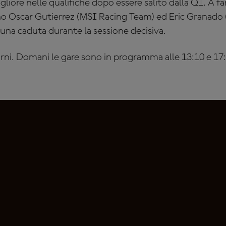
gliore nelle qualifiche dopo essere salito dalla Q1. A f
nno Oscar Gutierrez (MSI Racing Team) ed Eric Granado
una caduta durante la sessione decisiva.
urni. Domani le gare sono in programma alle 13:10 e 17:1