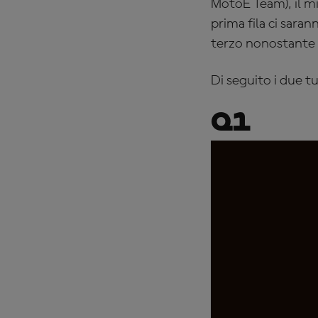
MotoE Team), il mi
prima fila ci sara
terzo nonostante 
Di seguito i due t
Q1