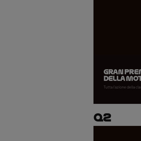
Gran Prem
della Mo
Tutta l'azione della cl
Q2