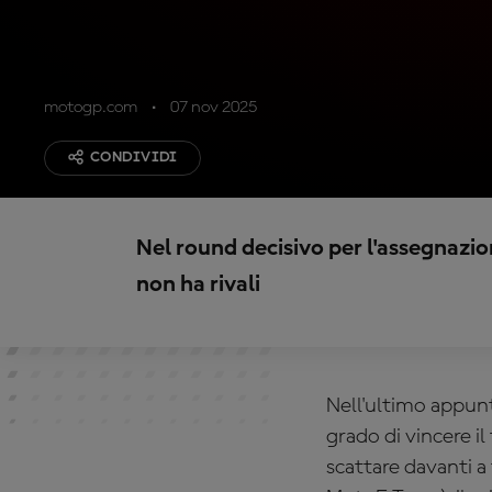
motogp.com
07 nov 2025
CONDIVIDI
Nel round decisivo per l'assegnazion
non ha rivali
Nell'ultimo appun
grado di vincere i
scattare davanti a t