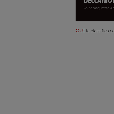
della Mo
Chi ha conquistato la 
QUI
la classifica 