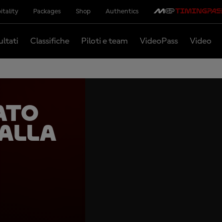
itality
Packages
Shop
Authentics
ultati
Classifiche
Piloti e team
VideoPass
Video
ato
alla