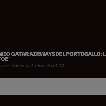
io Qatar Airways del Portogallo: l
toE™
asse elettrica impegnata a Portimao: chi salirà in Q2?