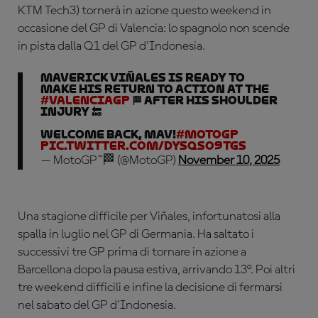
KTM Tech3) tornerà in azione questo weekend in
occasione del GP di Valencia: lo spagnolo non scende
in pista dalla Q1 del GP d'Indonesia.
Maverick Viñales is ready to
make his return to action at the
#ValenciaGP
🏁 after his shoulder
injury 🔙
Welcome back, Mav!
#MotoGP
pic.twitter.com/dysqsO9TGS
— MotoGP™🏁 (@MotoGP)
November 10, 2025
Una stagione difficile per Viñales, infortunatosi alla
spalla in luglio nel GP di Germania. Ha saltato i
successivi tre GP prima di tornare in azione a
Barcellona dopo la pausa estiva, arrivando 13°. Poi altri
tre weekend difficili e infine la decisione di fermarsi
nel sabato del GP d'Indonesia.