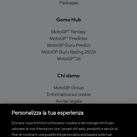
Packages
Game Hub
MotoGP™ Fantasy
MotoGP™ Predictor
MotoGP Guru Predict
MotoGP Guru Racing 25/26
MotoGP™26
Chi siamo
MotoGP Group
Informativa sui cookie
Avviso legale
Informativa sulla privacy
Personalizza la tua esperienza
Condizioni di acquisto
Dorna e i suoi fornitori utilizzano i cookie e tecnologie simili per
valutare le tue interazioni con i propri siti web, prodotti e servizi al
fine di mostrarti una pubblicità personalizzata basata sulle tue