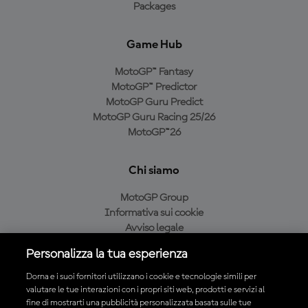
Packages
Game Hub
MotoGP™ Fantasy
MotoGP™ Predictor
MotoGP Guru Predict
MotoGP Guru Racing 25/26
MotoGP™26
Chi siamo
MotoGP Group
Informativa sui cookie
Avviso legale
Informativa sulla privacy
Personalizza la tua esperienza
Condizioni di acquisto
Dorna e i suoi fornitori utilizzano i cookie e tecnologie simili per
valutare le tue interazioni con i propri siti web, prodotti e servizi al
fine di mostrarti una pubblicità personalizzata basata sulle tue