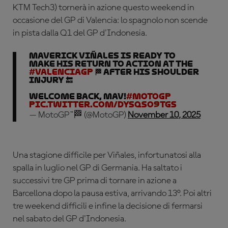
KTM Tech3) tornerà in azione questo weekend in
occasione del GP di Valencia: lo spagnolo non scende
in pista dalla Q1 del GP d'Indonesia.
Maverick Viñales is ready to
make his return to action at the
#ValenciaGP
🏁 after his shoulder
injury 🔙
Welcome back, Mav!
#MotoGP
pic.twitter.com/dysqsO9TGS
— MotoGP™🏁 (@MotoGP)
November 10, 2025
Una stagione difficile per Viñales, infortunatosi alla
spalla in luglio nel GP di Germania. Ha saltato i
successivi tre GP prima di tornare in azione a
Barcellona dopo la pausa estiva, arrivando 13°. Poi altri
tre weekend difficili e infine la decisione di fermarsi
nel sabato del GP d'Indonesia.