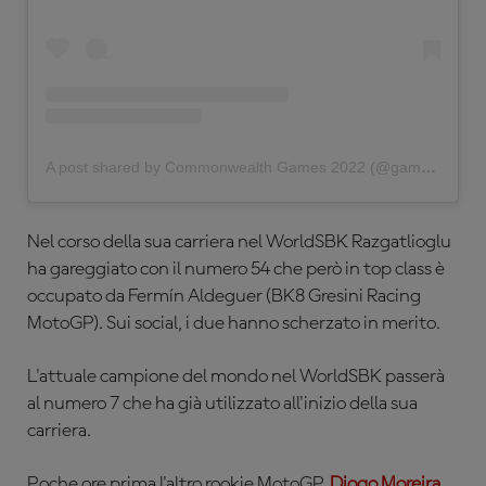
A post shared by Commonwealth Games 2022 (@gamescommonwealth)
Nel corso della sua carriera nel WorldSBK Razgatlioglu
ha gareggiato con il numero 54 che però in top class è
occupato da Fermín Aldeguer (BK8 Gresini Racing
MotoGP). Sui social, i due hanno scherzato in merito.
L'attuale campione del mondo nel WorldSBK passerà
al numero 7 che ha già utilizzato all'inizio della sua
carriera.
Poche ore prima l'altro rookie MotoGP,
Diogo Moreira,