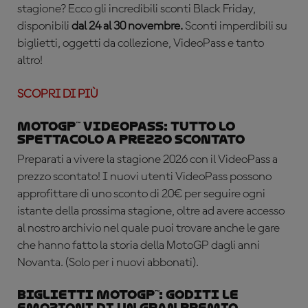
stagione? Ecco gli incredibili sconti Black Friday,
disponibili
dal 24 al 30 novembre.
Sconti imperdibili su
biglietti, oggetti da collezione, VideoPass e tanto
altro!
SCOPRI DI PIÙ
MotoGP™ VideoPass: tutto lo
spettacolo a prezzo scontato
Preparati a vivere la stagione 2026 con il VideoPass a
prezzo scontato! I nuovi utenti VideoPass possono
approfittare di uno sconto di 20€ per seguire ogni
istante della prossima stagione, oltre ad avere accesso
al nostro archivio nel quale puoi trovare anche le gare
che hanno fatto la storia della MotoGP dagli anni
Novanta. (Solo per i nuovi abbonati).
Biglietti MotoGP™: goditi le
emozioni di un Gran Premio