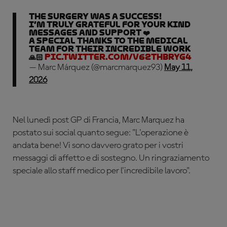
The surgery was a success!
I’m truly grateful for your kind
messages and support ❤️
A special thanks to the medical
team for their incredible work
🙏🏻
pic.twitter.com/V62THbRyg4
— Marc Márquez (@marcmarquez93)
May 11,
2026
Nel lunedì post GP di Francia, Marc Marquez ha
postato sui social quanto segue
: "L'operazione è
andata bene! Vi sono davvero grato per i vostri
messaggi di affetto e di sostegno. Un ringraziamento
speciale allo staff medico per l'incredibile lavoro".