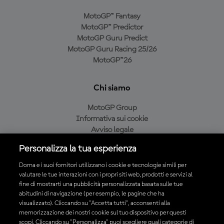
MotoGP™ Fantasy
MotoGP™ Predictor
MotoGP Guru Predict
MotoGP Guru Racing 25/26
MotoGP™26
Chi siamo
MotoGP Group
Informativa sui cookie
Avviso legale
Informativa sulla privacy
Personalizza la tua esperienza
Condizioni di acquisto
Dorna e i suoi fornitori utilizzano i cookie e tecnologie simili per
valutare le tue interazioni con i propri siti web, prodotti e servizi al
fine di mostrarti una pubblicità personalizzata basata sulle tue
Scarica l'app ufficiale MotoGP™
abitudini di navigazione (per esempio, le pagine che ha
visualizzato). Cliccando su "Accetta tutti", acconsenti alla
memorizzazione dei nostri cookie sul tuo dispositivo per questi
scopi. Cliccando su "Personalizza" puoi scegliere quali categorie di