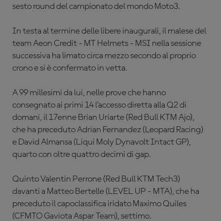
sesto round del campionato del mondo Moto3.
In testa al termine delle libere inaugurali, il malese del
team Aeon Credit - MT Helmets - MSI nella sessione
successiva ha limato circa mezzo secondo al proprio
crono e si è confermato in vetta.
A 99 millesimi da lui, nelle prove che hanno
consegnato ai primi 14 l’accesso diretta alla Q2 di
domani, il 17enne Brian Uriarte (Red Bull KTM Ajo),
che ha preceduto Adrian Fernandez (Leopard Racing)
e David Almansa (Liqui Moly Dynavolt Intact GP),
quarto con oltre quattro decimi di gap.
Quinto Valentin Perrone (Red Bull KTM Tech3)
davanti a Matteo Bertelle (LEVEL UP - MTA), che ha
preceduto il capoclassifica iridato Maximo Quiles
(CFMTO Gaviota Aspar Team), settimo.