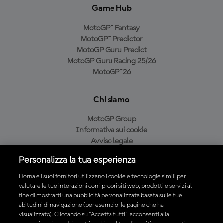
Game Hub
MotoGP™ Fantasy
MotoGP™ Predictor
MotoGP Guru Predict
MotoGP Guru Racing 25/26
MotoGP™26
Chi siamo
MotoGP Group
Informativa sui cookie
Avviso legale
Informativa sulla privacy
Personalizza la tua esperienza
Condizioni di acquisto
Dorna e i suoi fornitori utilizzano i cookie e tecnologie simili per
valutare le tue interazioni con i propri siti web, prodotti e servizi al
fine di mostrarti una pubblicità personalizzata basata sulle tue
Scarica l'app ufficiale MotoGP™
abitudini di navigazione (per esempio, le pagine che ha
visualizzato). Cliccando su "Accetta tutti", acconsenti alla