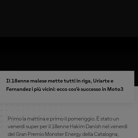
Il 18enne malese mette tutti in riga, Uriarte e
Fernandez i più vicini: ecco cos’è successo in Moto3
Primo la mattina e primo il pomeriggio. È stato un
venerdì super per il 18enne Hakim Danish nel venerdì
del Gran Premio Monster Energy della Catalogna,