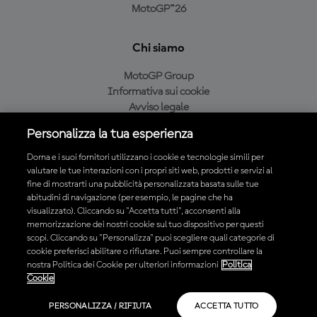
MotoGP™26
Chi siamo
MotoGP Group
Informativa sui cookie
Avviso legale
Informativa sulla privacy
Personalizza la tua esperienza
Condizioni di acquisto
Dorna e i suoi fornitori utilizzano i cookie e tecnologie simili per
valutare le tue interazioni con i propri siti web, prodotti e servizi al
fine di mostrarti una pubblicità personalizzata basata sulle tue
Scarica l'app ufficiale MotoGP™
abitudini di navigazione (per esempio, le pagine che ha
visualizzato). Cliccando su "Accetta tutti", acconsenti alla
memorizzazione dei nostri cookie sul tuo dispositivo per questi
scopi. Cliccando su "Personalizza" puoi scegliere quali categorie di
cookie preferisci abilitare o rifiutare. Puoi sempre controllare la
nostra Politica dei Cookie per ulteriori informazioni
Politica
© 2026 MotoGP Sports Entertainment Group. Tutti i diritti riservati.
Cookie
Tutti i marchi sono di proprietà dei rispettivi proprietari.
PERSONALIZZA / RIFIUTA
ACCETTA TUTTO