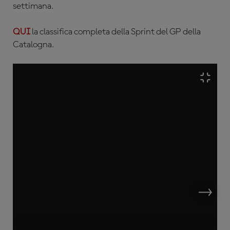
settimana.
QUI
la classifica completa della Sprint del GP della
Catalogna.