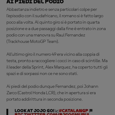
Ai piedi del podio
Abbastanza indietro e senza particolari colpe per
l’episodio con il sudafricano, il romano si è fatto largo
poco alla volta. Al quinto giro si è portato in quarta
posizione e a due passaggi dalla fine è entrato in zona
podio con una manovra su Raul Fernandez
(Trackhouse MotoGP Team).
All’ultimo giro il numero 49 era vicino alla coppia di
testa, pronto a raccogliere i cocci in caso di scintille. Ma
il leader della Sprint, Alex Marquez, ha coperto tutti gli
spazi e di sorpassi non ce ne sono stati.
Ai piedi del podio dunque Fernandez, poi Johann
Zarco (Castrol Honda LCR), che in apertura si era
portato addirittura in seconda posizione.
Look at JoJo go! 📈
#CatalanGP
🏁
pic.twitter.com/PjGqgMUBUl