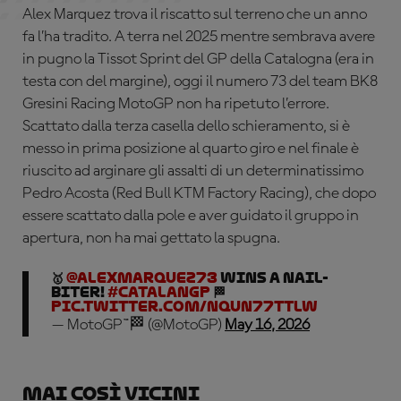
Alex Marquez trova il riscatto sul terreno che un anno
fa l’ha tradito. A terra nel 2025 mentre sembrava avere
in pugno la Tissot Sprint del GP della Catalogna (era in
testa con del margine), oggi il numero 73 del team BK8
Gresini Racing MotoGP non ha ripetuto l’errore.
Scattato dalla terza casella dello schieramento, si è
messo in prima posizione al quarto giro e nel finale è
riuscito ad arginare gli assalti di un determinatissimo
Pedro Acosta (Red Bull KTM Factory Racing), che dopo
essere scattato dalla pole e aver guidato il gruppo in
apertura, non ha mai gettato la spugna.
🥇
@alexmarquez73
WINS A NAIL-
BITER!
#CatalanGP
🏁
pic.twitter.com/NQun77tTLW
— MotoGP™🏁 (@MotoGP)
May 16, 2026
Mai così vicini