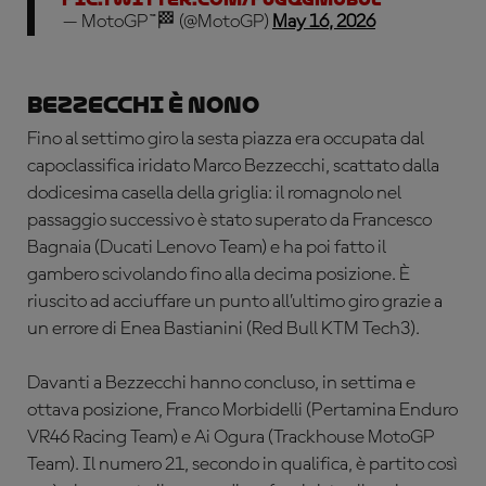
— MotoGP™🏁 (@MotoGP)
May 16, 2026
Bezzecchi è nono
Fino al settimo giro la sesta piazza era occupata dal
capoclassifica iridato Marco Bezzecchi, scattato dalla
dodicesima casella della griglia: il romagnolo nel
passaggio successivo è stato superato da Francesco
Bagnaia (Ducati Lenovo Team) e ha poi fatto il
gambero scivolando fino alla decima posizione. È
riuscito ad acciuffare un punto all’ultimo giro grazie a
un errore di Enea Bastianini (Red Bull KTM Tech3).
Davanti a Bezzecchi hanno concluso, in settima e
ottava posizione, Franco Morbidelli (Pertamina Enduro
VR46 Racing Team) e Ai Ogura (Trackhouse MotoGP
Team). Il numero 21, secondo in qualifica, è partito così