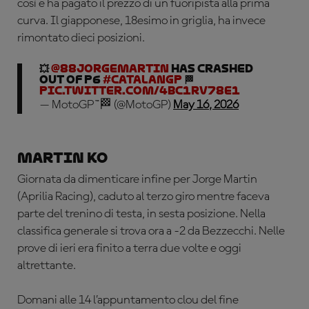
così e ha pagato il prezzo di un fuoripista alla prima
curva. Il giapponese, 18esimo in griglia, ha invece
rimontato dieci posizioni.
💥
@88jorgemartin
has crashed
out of P6
#CatalanGP
🏁
pic.twitter.com/4BC1rV78e1
— MotoGP™🏁 (@MotoGP)
May 16, 2026
Martin KO
Giornata da dimenticare infine per Jorge Martin
(Aprilia Racing), caduto al terzo giro mentre faceva
parte del trenino di testa, in sesta posizione. Nella
classifica generale si trova ora a -2 da Bezzecchi. Nelle
prove di ieri era finito a terra due volte e oggi
altrettante.
Domani alle 14 l’appuntamento clou del fine