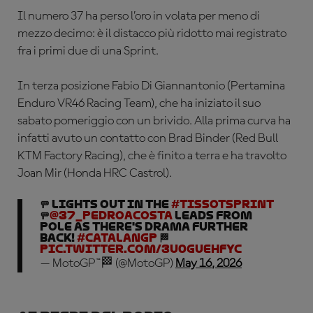
Il numero 37 ha perso l’oro in volata per meno di
mezzo decimo: è il distacco più ridotto mai registrato
fra i primi due di una Sprint.
In terza posizione Fabio Di Giannantonio (Pertamina
Enduro VR46 Racing Team), che ha iniziato il suo
sabato pomeriggio con un brivido. Alla prima curva ha
infatti avuto un contatto con Brad Binder (Red Bull
KTM Factory Racing), che è finito a terra e ha travolto
Joan Mir (Honda HRC Castrol).
🚥 LIGHTS OUT in the
#TissotSprint
🚥
@37_pedroacosta
leads from
pole as there's drama further
back!
#CatalanGP
🏁
pic.twitter.com/3u0gUeHfyC
— MotoGP™🏁 (@MotoGP)
May 16, 2026