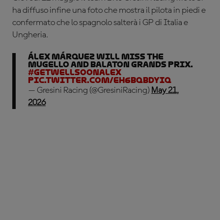
ha diffuso infine una foto che mostra il pilota in piedi e
confermato che lo spagnolo salterà i GP di Italia e
Ungheria.
Álex Márquez will miss the
Mugello and Balaton Grands Prix.
#GetWellSoonAlex
pic.twitter.com/eH6BqbDYiq
— Gresini Racing (@GresiniRacing)
May 21,
2026