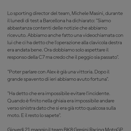
Lo sporting director del team, Michele Masini, durante
il lunedì di test a Barcellona ha dichiarato: "Siamo
abbastanza contenti delle notizie che abbiamo
ricevuto. Abbiamo anche fatto una videochiamata con
lui che ci ha detto che l'operazione alla clavicola destra
era andata bene. Ora dobbiamo solo aspettare il
responso della C7 ma credo che il peggio sia passato".
"Poter parlare con Alex è già una vittoria. Dopo il
grande spavento di ieri abbiamo avuto fortuna".
"Ha detto che era impossibile evitare l'incidente.
Quando è finito nella ghiaia era impossibile andare
verso sinistra dato che si era già rotto qualcosa sulla
moto. E il resto lo sapete".
Giovedì 21 maggio il team BK8 Gresini Racing MotoGP