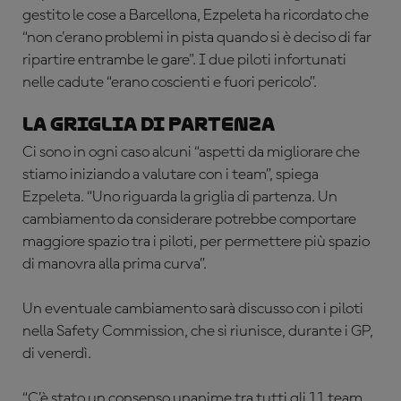
gestito le cose a Barcellona, Ezpeleta ha ricordato che
“non c'erano problemi in pista quando si è deciso di far
ripartire entrambe le gare". I due piloti infortunati
nelle cadute “erano coscienti e fuori pericolo”.
La griglia di partenza
Ci sono in ogni caso alcuni “aspetti da migliorare che
stiamo iniziando a valutare con i team”, spiega
Ezpeleta. “Uno riguarda la griglia di partenza. Un
cambiamento da considerare potrebbe comportare
maggiore spazio tra i piloti, per permettere più spazio
di manovra alla prima curva”.
Un eventuale cambiamento sarà discusso con i piloti
nella Safety Commission, che si riunisce, durante i GP,
di venerdì.
“C’è stato un consenso unanime tra tutti gli 11 team.