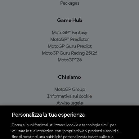
Packages
Game Hub
MotoGP™ Fantasy
MotoGP™ Predictor
MotoGP Guru Predict
MotoGP Guru Racing 25/26
MotoGP™26
Chi siamo
MotoGP Group
Informativa sui cookie
Avviso legale
Informativa sulla privacy
Personalizza la tua esperienza
Condizioni di acquisto
Dorna e i suoi fornitori utilizzano i cookie e tecnologie simili per
valutare le tue interazioni con i propri siti web, prodotti e servizi al
fine di mostrarti una pubblicità personalizzata basata sulle tue