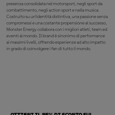
presenza consolidata nel motorsport, negli sport da
combattimento, negli action sport e nella musica.
Costruito su un’identità distintiva, una passione senza
compromessi e una costante propensione al successo,
Monster Energy collabora con i migliori atleti, team ed
eventi al mondo. Il brand è sinonimo di performance
ai massimi livelli, offrendo esperienze ad alto impatto
in grado di coinvolgere i fan di tutto il mondo.
Ottieni il 25% di sconto sul