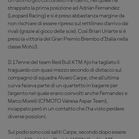
Un ultimo giro col coltello fra i denti, nel quale ha
strappato la prima posizione ad Adrian Fernandez
(
Leopard Racing)
e si è preso abbastanza margine da
non rischiare di essere ripreso sul rettilineo d’arrivo dai
rivali (grazie al gioco delle scie). Così Brian Uriarte si è
preso la vittoria del Gran Premio Brembo d’Italia nella
classe Moto3.
Il 17enne del team Red Bull KTM Ajo ha tagliato il
traguardo con quasi mezzo secondo di distacco sul
compagno di squadra Alvaro Carpe, che all’ultima
curva faceva parte di un quartetto in bagarre per
l’argento nel quale erano coinvolti anche Fernandez e
Marco Morelli (CFMOTO Valresa Aspar Team),
incappato però in un contatto che l’ha visto perdere
diverse posizioni.
Sul podio sono così saliti Carpe, secondo dopo essere