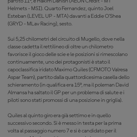
partito 11°, e Hakim Danish (
AEON Credit - MT
Helmets - MSI)
. Quarto Fernandez, quinto Joel
Esteban (
LEVEL UP - MTA)
davanti a Eddie O’Shea
(
GRYD - MLav Racing)
, sesto.
Sui 5,25 chilometri del circuito di Mugello, dove nella
classe cadetta il rettilineo di oltre un chilometro
favorisce il gioco delle scie e le posizioni si rimescolano
continuamente, uno dei protagonisti è stato il
capoclassifica iridato Maximo Quiles (CFMOTO Valresa
Aspar Team), partito dalla quattordicesima casella dello
schieramento (in qualifica era 15°, ma il poleman David
Almansa ha saltato il GP per un problema di salute e i
piloti sono stati promossi di una posizione in griglia).
Quiles al quinto giro era già settimo e in quello
successivo secondo. Si è messo in testa per la prima
volta al passaggio numero 7 e si è candidato per il