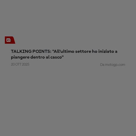
TALKING POINTS: "All'ultimo settore ho iniziato a
piangere dentro al casco"
20 OTT 2025
Da motogp.com