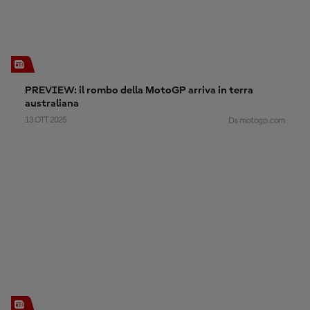
PREVIEW: il rombo della MotoGP arriva in terra
australiana
13 OTT 2025
Da motogp.com