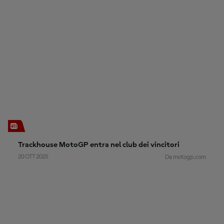
Trackhouse MotoGP entra nel club dei vincitori
20 OTT 2025
Da motogp.com