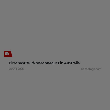
Pirro sostituirà Marc Marquez in Australia
10 OTT 2025
Da motogp.com