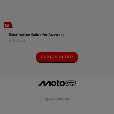
Destination Guide for Australia
04 APR 2025
CARICA ALTRO
C
A
R
I
C
A
A
L
T
R
Sponsor ufficiali
O