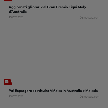
Aggiornati gli orari del Gran Premio Liqui Moly
d'Australia
13 OTT 2025
Da motogp.com
Pol Espargaró sostituirà Viñales in Australia e Malesia
13 OTT 2025
Da motogp.com