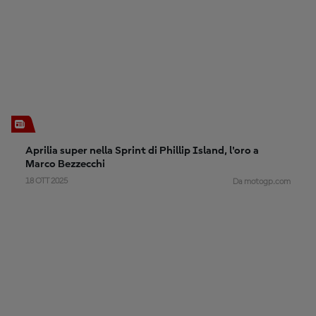
Aprilia super nella Sprint di Phillip Island, l'oro a
Marco Bezzecchi
18 OTT 2025
Da motogp.com