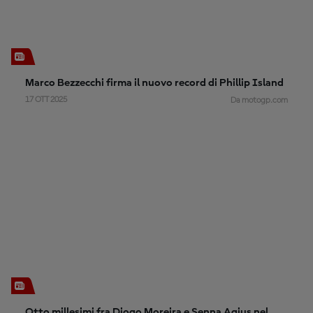
Marco Bezzecchi firma il nuovo record di Phillip Island
17 OTT 2025
Da motogp.com
Otto millesimi fra Diogo Moreira e Senna Agius nel