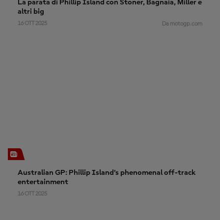
La parata di Phillip Island con Stoner, Bagnaia, Miller e
altri big
16 OTT 2025
Da motogp.com
Australian GP: Phillip Island’s phenomenal off-track
entertainment
16 OTT 2025