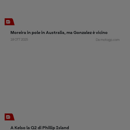
Moreira in pole in Australia, ma Gonzalez è vicino
18 OTT 2025
Da motogp.com
A Kelso la Q2 di Phillip Island