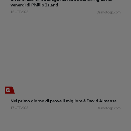
venerdì di Phillip Island
15 OTT 2025
Da motogp.com
Nel primo giorno di prove il migliore è David Almansa
17 OTT 2025
Da motogp.com