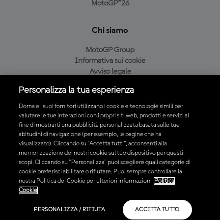
MotoGP™26
Chi siamo
MotoGP Group
Informativa sui cookie
Avviso legale
Informativa sulla privacy
Personalizza la tua esperienza
Condizioni di acquisto
Dorna e i suoi fornitori utilizzano i cookie e tecnologie simili per
valutare le tue interazioni con i propri siti web, prodotti e servizi al
fine di mostrarti una pubblicità personalizzata basata sulle tue
Scarica l'app ufficiale MotoGP™
abitudini di navigazione (per esempio, le pagine che ha
visualizzato). Cliccando su "Accetta tutti", acconsenti alla
memorizzazione dei nostri cookie sul tuo dispositivo per questi
scopi. Cliccando su "Personalizza" puoi scegliere quali categorie di
cookie preferisci abilitare o rifiutare. Puoi sempre controllare la
nostra Politica dei Cookie per ulteriori informazioni
Politica
© 2026 MotoGP Sports Entertainment Group. Tutti i diritti riservati.
Cookie
Tutti i marchi sono di proprietà dei rispettivi proprietari.
PERSONALIZZA / RIFIUTA
ACCETTA TUTTO