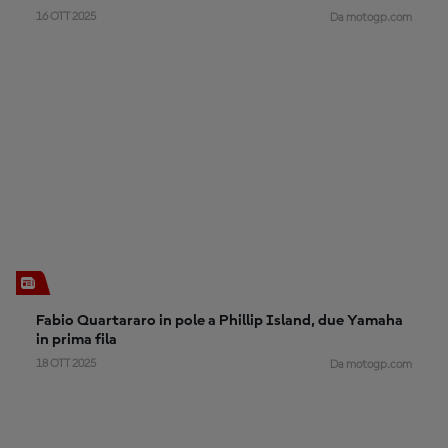
16 OTT 2025
Da motogp.com
Fabio Quartararo in pole a Phillip Island, due Yamaha
in prima fila
18 OTT 2025
Da motogp.com