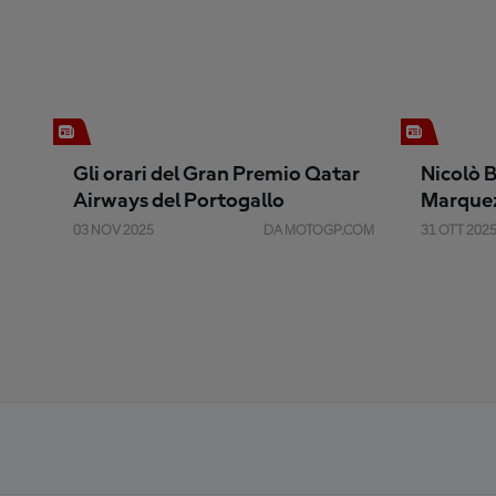
Gli orari del Gran Premio Qatar
Nicolò B
Airways del Portogallo
Marquez 
Valenci
03 NOV 2025
DA MOTOGP.COM
31 OTT 202