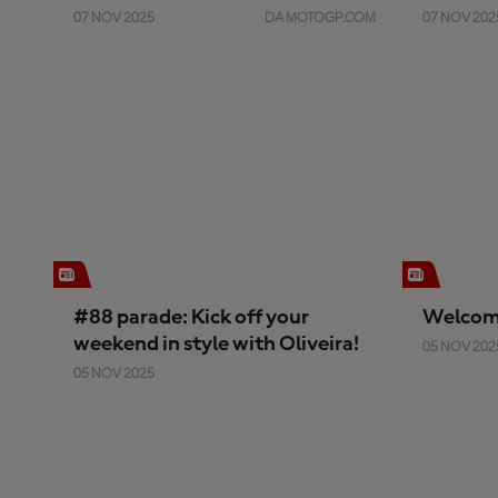
07 NOV 2025
DA MOTOGP.COM
07 NOV 202
#88 parade: Kick off your
Welcome
weekend in style with Oliveira!
05 NOV 202
05 NOV 2025