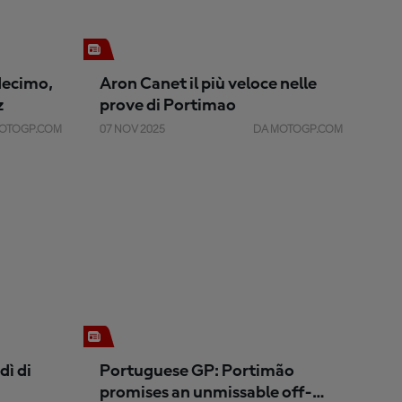
 decimo,
Aron Canet il più veloce nelle
z
prove di Portimao
OTOGP.COM
07 NOV 2025
DA MOTOGP.COM
dì di
Portuguese GP: Portimão
promises an unmissable off-