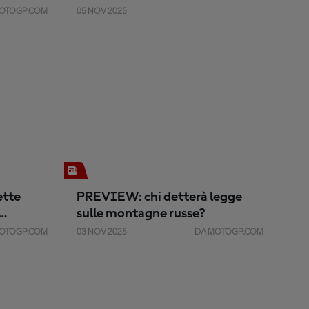
track experience
OTOGP.COM
05 NOV 2025
ette
PREVIEW: chi detterà legge
sulle montagne russe?
OTOGP.COM
03 NOV 2025
DA MOTOGP.COM