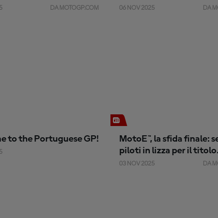
5
DA MOTOGP.COM
06 NOV 2025
DA M
 to the Portuguese GP!
MotoE™, la sfida finale: s
piloti in lizza per il titolo
5
nell'ultimo round
03 NOV 2025
DA M