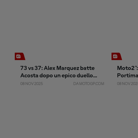
73 vs 37: Alex Marquez batte
Moto2™: 
Acosta dopo un epico duello
Portima
nella Sprint di Portimao
Manuel 
08 NOV 2025
DA MOTOGP.COM
08 NOV 202