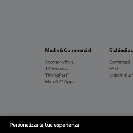
Media & Commercial
Richiedi a
Sponsor ufficiali
Contattaci
TV Broadcast
FAQ
TimingPass™
Unisciti all
MotoGP™ Apps
Scarica l'app ufficiale
MotoGP™
Personalizza la tua esperienza