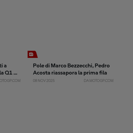
i a
Pole di Marco Bezzecchi, Pedro
lla Q1 ed
Acosta riassapora la prima fila
OTOGP.COM
08 NOV 2025
DA MOTOGP.COM