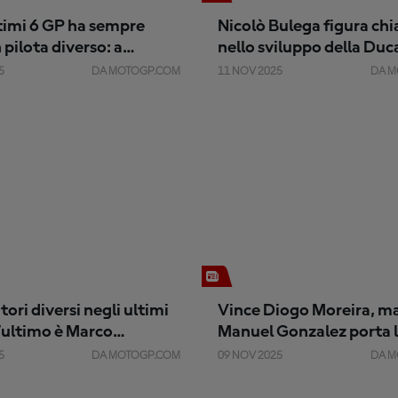
timi 6 GP ha sempre
Nicolò Bulega figura chi
 pilota diverso: a
nello sviluppo della Duc
 arriverà il 7°?
5
DA MOTOGP.COM
11 NOV 2025
DA M
tori diversi negli ultimi
Vince Diogo Moreira, m
l’ultimo è Marco
Manuel Gonzalez porta l
hi
per il titolo a Valencia
5
DA MOTOGP.COM
09 NOV 2025
DA M