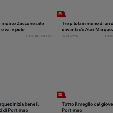
r iridato Zaccone sale
Tre piloti in meno di un
 e va in pole
davanti c'è Alex Marque
5
DA MOTOGP.COM
07 NOV 2025
DA M
quez inizia bene il
Tutto il meglio dal giove
 di Portimao
Portimao