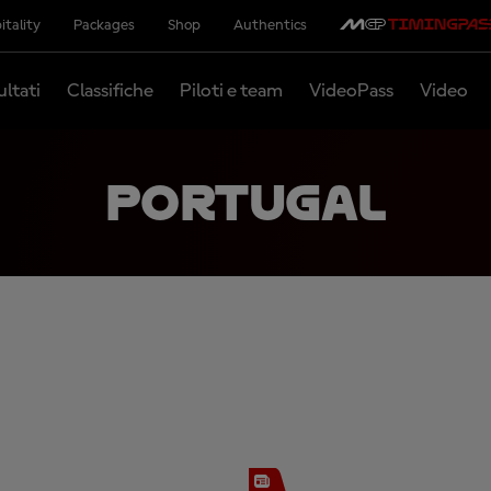
itality
Packages
Shop
Authentics
ultati
Classifiche
Piloti e team
VideoPass
Video
PORTUGAL