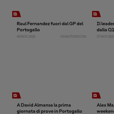
Raul Fernandez fuori dal GP del
Il leade
Portogallo
dalla Q1
08 NOV 2025
DA MOTOGP.COM
07 NOV 202
A David Almansa la prima
Alex Mar
giornata di prove in Portogallo
weekend