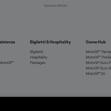
R
Sponsor ufficiali
O
ssistenza
Biglietti & Hospitality
Game Hub
Biglietti
MotoGP™ Fanta
Hospitality
MotoGP™ Predic
a MotoGP™
Packages
MotoGP Guru P
MotoGP Guru R
MotoGP™26