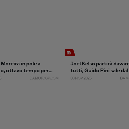
Moreira in pole a
Joel Kelso partirà davant
o, ottavo tempo per
tutti, Guido Pini sale da
Gonzalez
è 5°
5
DA MOTOGP.COM
08 NOV 2025
DA M