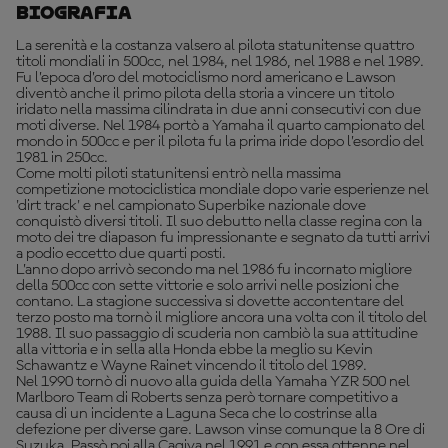
Biografia
La serenità e la costanza valsero al pilota statunitense quattro
titoli mondiali in 500cc, nel 1984, nel 1986, nel 1988 e nel 1989.
Fu l’epoca d’oro del motociclismo nord americano e Lawson
diventò anche il primo pilota della storia a vincere un titolo
iridato nella massima cilindrata in due anni consecutivi con due
moti diverse. Nel 1984 portò a Yamaha il quarto campionato del
mondo in 500cc e per il pilota fu la prima iride dopo l’esordio del
1981 in 250cc.
Come molti piloti statunitensi entrò nella massima
competizione motociclistica mondiale dopo varie esperienze nel
'dirt track' e nel campionato Superbike nazionale dove
conquistò diversi titoli. Il suo debutto nella classe regina con la
moto dei tre diapason fu impressionante e segnato da tutti arrivi
a podio eccetto due quarti posti.
L’anno dopo arrivò secondo ma nel 1986 fu incornato migliore
della 500cc con sette vittorie e solo arrivi nelle posizioni che
contano. La stagione successiva si dovette accontentare del
terzo posto ma tornò il migliore ancora una volta con il titolo del
1988. Il suo passaggio di scuderia non cambiò la sua attitudine
alla vittoria e in sella alla Honda ebbe la meglio su Kevin
Schawantz e Wayne Rainet vincendo il titolo del 1989.
Nel 1990 tornò di nuovo alla guida della Yamaha YZR 500 nel
Marlboro Team di Roberts senza però tornare competitivo a
causa di un incidente a Laguna Seca che lo costrinse alla
defezione per diverse gare. Lawson vinse comunque la 8 Ore di
Suzuka. Passò poi alla Cagiva nel 1991 e con essa ottenne nel