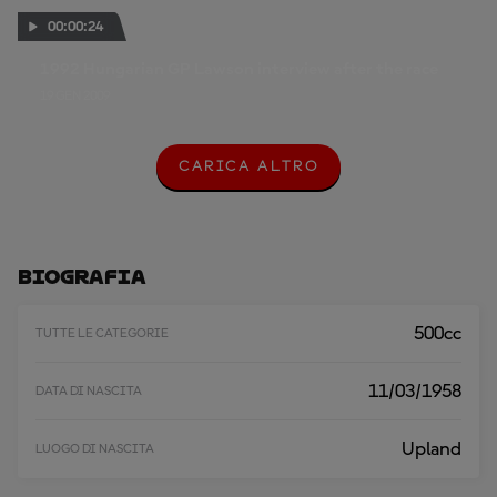
00:00:24
1992 Hungarian GP Lawson interview after the race
19 GEN 2009
CARICA ALTRO
C
A
R
I
C
A
Biografia
A
L
T
500cc
TUTTE LE CATEGORIE
R
O
11/03/1958
DATA DI NASCITA
Upland
LUOGO DI NASCITA