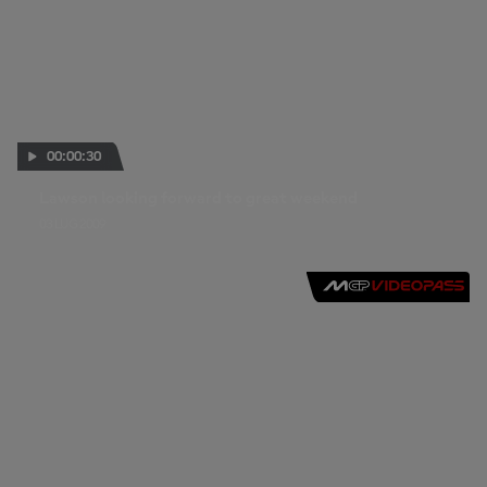
00:00:30
Lawson looking forward to great weekend
03 LUG 2009