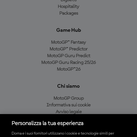
Biglietti
Hospitality
Packages
Game Hub
MotoGP™ Fantasy
MotoGP™ Predictor
MotoGP Guru Predict
MotoGP Guru Racing 25/26
MotoGP™26
Chi siamo
MotoGP Group
Informativa sui cookie
Avviso legale
Informativa sulla privacy
Personalizza la tua esperienza
Condizioni di acquisto
Dorna e i suoi fornitori utilizzano i cookie e tecnologie simili per