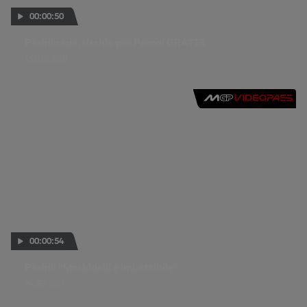
00:00:50
Pasini cade, rischio per Pecco! GRATIS
15 LUG 2018
00:00:54
Pasini: “Morbidelli è imbattibile”
24 SET 2017