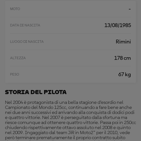
L
T
-
MOTO
R
O
13/08/1985
DATA DI NASCITA
Rimini
LUOGO DI NASCITA
178 cm
ALTEZZA
67 kg
PESO
Storia Del Pilota
Nel 2004 è protagonista di una bella stagione d’esordio nel
Campionato del Mondo 125cc, continuando a fare bene anche
nei due anni successivi ed arrivando alla conquista di dodici podi
e quattro vittorie. Nel 2007 è perseguitato dalla sfortuna ma
riesce comunque ad ottenere quattro vittorie. Passa poi in 250cc
chiudendo rispettivamente ottavo assoluto nel 2008 e quinto
nel 2009. Ingaggiato dal team JiR in Moto2™ per il 2010, vede
però terminare prematuramente il proprio contratto subito