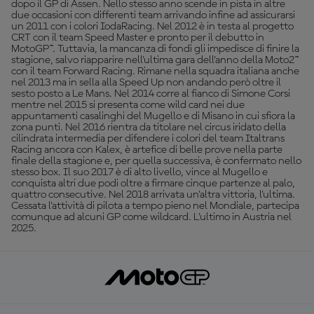
dopo il GP di Assen. Nello stesso anno scende in pista in altre
due occasioni con differenti team arrivando infine ad assicurarsi
un 2011 con i colori IodaRacing. Nel 2012 è in testa al progetto
CRT con il team Speed Master e pronto per il debutto in
MotoGP™. Tuttavia, la mancanza di fondi gli impedisce di finire la
stagione, salvo riapparire nell'ultima gara dell'anno della Moto2™
con il team Forward Racing. Rimane nella squadra italiana anche
nel 2013 ma in sella alla Speed Up non andando però oltre il
sesto posto a Le Mans. Nel 2014 corre al fianco di Simone Corsi
mentre nel 2015 si presenta come wild card nei due
appuntamenti casalinghi del Mugello e di Misano in cui sfiora la
zona punti. Nel 2016 rientra da titolare nel circus iridato della
cilindrata intermedia per difendere i colori del team Italtrans
Racing ancora con Kalex, è artefice di belle prove nella parte
finale della stagione e, per quella successiva, è confermato nello
stesso box. Il suo 2017 è di alto livello, vince al Mugello e
conquista altri due podi oltre a firmare cinque partenze al palo,
quattro consecutive. Nel 2018 arrivata un'altra vittoria, l'ultima.
Cessata l'attività di pilota a tempo pieno nel Mondiale, partecipa
comunque ad alcuni GP come wildcard. L'ultimo in Austria nel
2025.