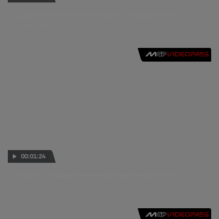
La pole position di Pasini a Brno, video gratuito
05 AGO 2017
00:01:24
Pasini: “In questo momento siamo molto forti”
11 GIU 2017