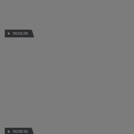
00:01:08
Pasini: "Nei primi due giri ho fatto alcuni errori"
27 AGO 2017
00:00:56