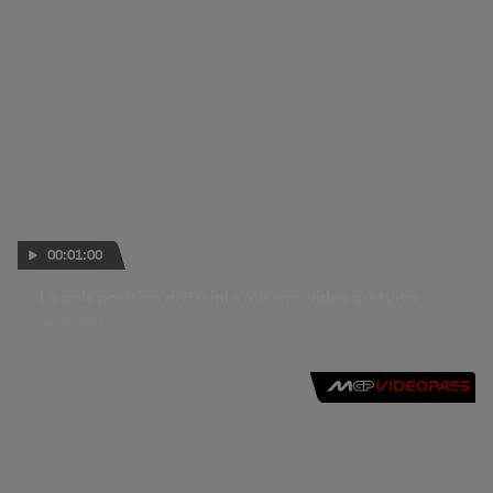
00:01:00
La pole position di Pasini a Misano, video gratuito
09 SET 2017