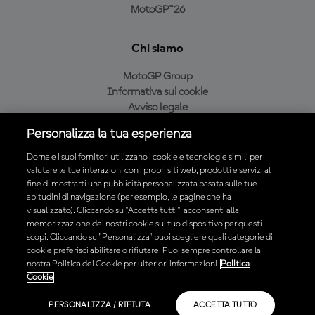
MotoGP™26
Chi siamo
MotoGP Group
Informativa sui cookie
Avviso legale
Informativa sulla privacy
Personalizza la tua esperienza
Condizioni di acquisto
Dorna e i suoi fornitori utilizzano i cookie e tecnologie simili per
valutare le tue interazioni con i propri siti web, prodotti e servizi al
fine di mostrarti una pubblicità personalizzata basata sulle tue
Scarica l'app ufficiale MotoGP™
abitudini di navigazione (per esempio, le pagine che ha
visualizzato). Cliccando su "Accetta tutti", acconsenti alla
memorizzazione dei nostri cookie sul tuo dispositivo per questi
scopi. Cliccando su "Personalizza" puoi scegliere quali categorie di
cookie preferisci abilitare o rifiutare. Puoi sempre controllare la
nostra Politica dei Cookie per ulteriori informazioni
Politica
© 2026 MotoGP Sports Entertainment Group. Tutti i diritti riservati.
Cookie
Tutti i marchi sono di proprietà dei rispettivi proprietari.
PERSONALIZZA / RIFIUTA
ACCETTA TUTTO