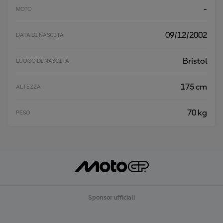
-
MOTO
09/12/2002
DATA DI NASCITA
Bristol
LUOGO DI NASCITA
175 cm
ALTEZZA
70 kg
PESO
Sponsor ufficiali